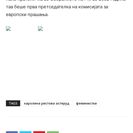
таа беше прва претседателка на комисијата за
европски прашања.
TAGS
каролина ристова астеруд
феминистки