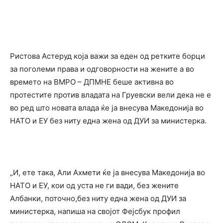
Ристова Астеруд која важи за еден од ретките борци
за поголеми права и одговорности на жените а во
времето на ВМРО – ДПМНЕ беше активна во
протестите против владата на Груевски вели дека не е
во ред што новата влада ќе ја внесува Македонија во
НАТО и ЕУ без ниту една жена од ДУИ за министерка.
„И, ете така, Али Ахмети ќе ја внесува Македонија во
НАТО и ЕУ, кои од уста не ги вади, без жените
Албанки, поточно,без ниту една жена од ДУИ за
министерка, напиша на својот Фејсбук профил