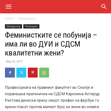
Home
Македонија
Македонија
Популарно
Феминистките се побунија –
има ли во ДУИ и СДСМ
квалитетни жени?
May 29, 2017
Професорката на правниот факултет во Скопје и
поранешна пратеничка на СДСМ Каролина Астеруд
Ристова денеска преку својот профил на фејсбук го
крена гласот против малиот број на жени во новата