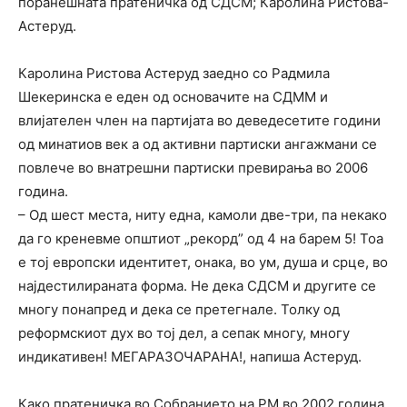
поранешната пратеничка од СДСМ; Каролина Ристова-
Астеруд.
Каролина Ристова Астеруд заедно со Радмила
Шекеринска е еден од основачите на СДММ и
влијателен член на партијата во деведесетите години
од минатиов век а од активни партиски ангажмани се
повлече во внатрешни партиски превирања во 2006
година.
– Од шест места, ниту една, камоли две-три, па некако
да го креневме општиот „рекорд” од 4 на барем 5! Тоа
е тој европски идентитет, онака, во ум, душа и срце, во
најдестилираната форма. Не дека СДСМ и другите се
многу понапред и дека се претегнале. Толку од
реформскиот дух во тој дел, а сепак многу, многу
индикативен! МЕГАРАЗОЧАРАНА!, напиша Астеруд.
Како пратеничка во Собранието на РМ во 2002 година