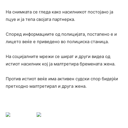
На снимката се гледа како насилникот постојано ја
пцуе и ја тепа својата партнерка.
Според информациите од полицијата, постапено е и
лицето веќе е приведено во полициска станица.
На социјалните мрежи се шират и други видеа од
истиот насилник кој ја малтретира бремената жена.
Против истиот веќе има активен судски спор бидејќи
претходно малтретирал и друга жена.