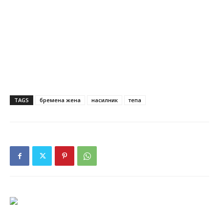
TAGS
бремена жена
насилник
тепа