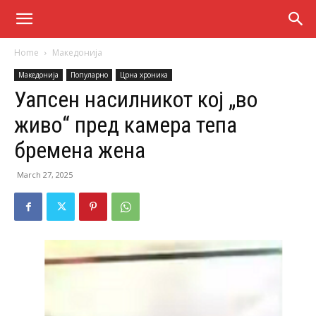
Home
Македонија
Македонија
Популарно
Црна хроника
Уапсен насилникот кој „во
живо“ пред камера тепа
бремена жена
March 27, 2025