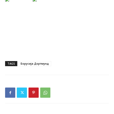
TAGS
Борусија Дортмунд