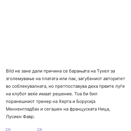
Bild не зане дали причина се барањата на Тухел за
зголемување на платата или пак, загубениот авторитет
во соблекувалната, но претпоставува дека првите луѓе
на клубот веќе имаат решение. Тоа би бил
поранешниот тренер на Херта и Борусија
Менхенгладбах и сегашен на француската Ница,
Лусиен Фавр.