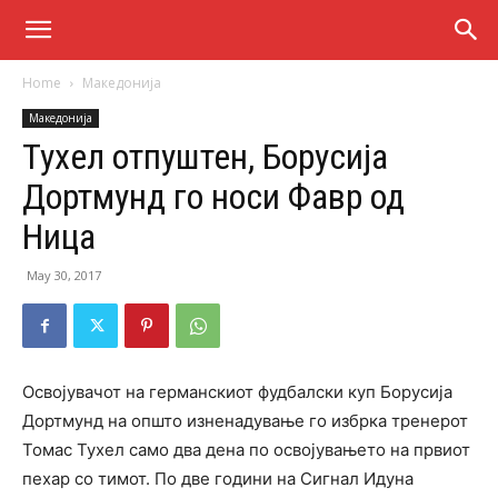
Home
Македонија
Македонија
Тухел отпуштен, Борусија
Дортмунд го носи Фавр од
Ница
May 30, 2017
Освојувачот на германскиот фудбалски куп Борусија
Дортмунд на општо изненадување го избрка тренерот
Томас Тухел само два дена по освојувањето на првиот
пехар со тимот. По две години на Сигнал Идуна