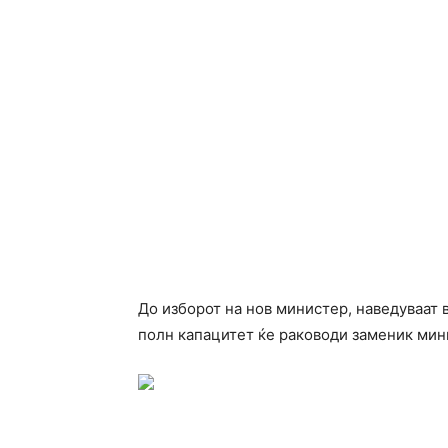
До изборот на нов министер, наведуваат 
полн капацитет ќе раководи заменик мини