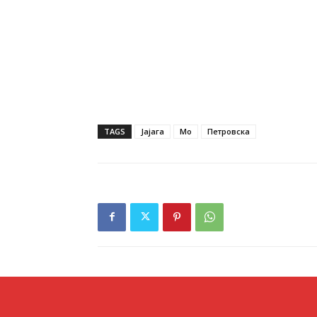
TAGS
Јајага
Мо
Петровска