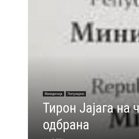
Македонија
Популарно
Тирон Јајага на 
одбрана