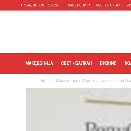
FRIDAY, AUGUST 7, 2026
МАКЕДОНИЈА
СВЕТ / БАЛКАН
БИ
Expres.mk
МАКЕДОНИЈА
СВЕТ / БАЛКАН
БИЗНИС
КО
Home
Македонија
Тирон Јајага на чело на М