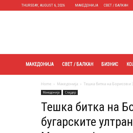
THURSDAY, AUGUST 6, 2026
МАКЕДОНИЈА
СВЕТ / БАЛКАН
Expres.mk
МАКЕДОНИЈА
СВЕТ / БАЛКАН
БИЗНИС
КО
Home
Македонија
Тешка битка на Борисов и 
Македонија
Слајдер
Тешка битка на Б
бугарските ултра