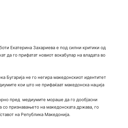
боти Екатерина Захариева е под силни критики од
т да го прифатат новиот вокабулар на владата во
ека Бугарија не го негира македонскиот идентитет
едиумите кои што не прифаќаат македонска нација
орно пред медиумите мораше да го дообјасни
ија со признавањето на македонската држава, го
Уставот на Република Македонија.