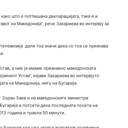
а како што е потпишана декларацијата, така е и
авот на Македонија“, рече Захариева во интервју за
елевизија дали тоа значи дека со тоа се признава
а:
Устав, а ние ја имаме признаено македонската
јзиниот Устав“, изјави Захариева во интервјуто
јата на Македонија, ниту на Бугарија.
 Зоран Заев и на македонските министри
Бугарија и потсети дека последната посета на
13 година и траела 50 минути.
о Борисов кои што засега испраќаат позитивни