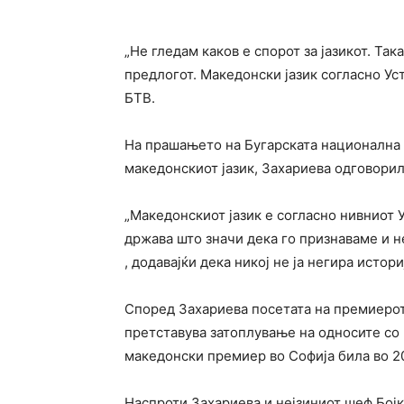
„Не гледам каков е спорот за јазикот. Так
предлогот. Македонски јазик согласно Уст
БТВ.
На прашањето на Бугарската национална т
македонскиот јазик, Захариева одговорил
„Македонскиот јазик е согласно нивниот 
држава што значи дека го признаваме и не
, додавајќи дека никој не ја негира истори
Според Захариева посетата на премиерот
претставува затоплување на односите со 
македонски премиер во Софија била во 20
Наспроти Захариева и нејзиниот шеф Бојк