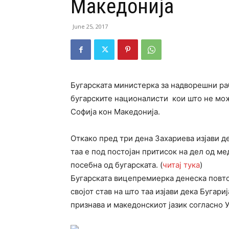
Македонија
June 25, 2017
Бугарската министерка за надворешни ра
бугарските националисти кои што не можа
Софија кон Македонија.
Откако пред три дена Захариева изјави д
таа е под постојан притисок на дел од м
посебна од бугарската. (
читај тука
)
Бугарската вицепремиерка денеска повт
својот став на што таа изјави дека Бугар
признава и македонскиот јазик согласно 