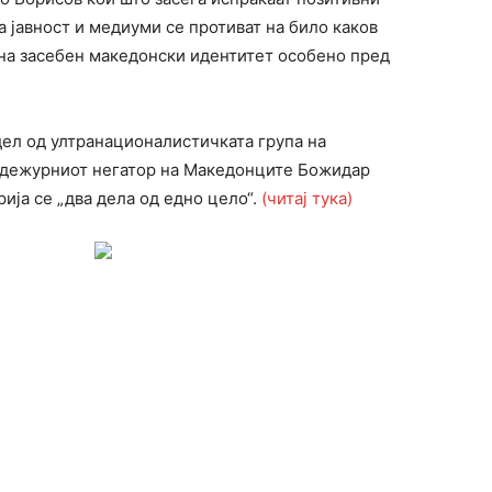
а јавност и медиуми се противат на било каков
на засебен македонски идентитет особено пред
дел од ултранационалистичката група на
 дежурниот негатор на Македонците Божидар
ија се „два дела од едно цело“.
(читај тука)