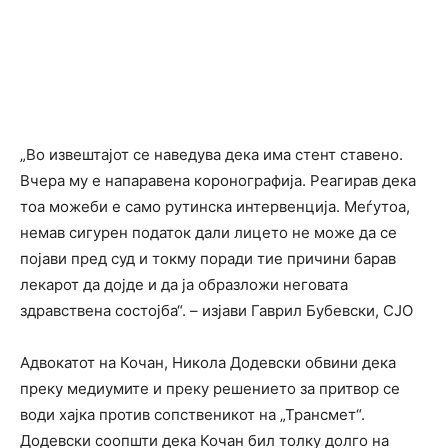
„Во извештајот се наведува дека има стент ставено.
Вчера му е напаравенa коронографија. Реагирав дека
тоа можеби е само рутинска интервенција. Меѓутоа,
немав сигурен податок дали лицето не може да се
појави пред суд и токму поради тие причини барав
лекарот да дојде и да ја образложи неговата
здравствена состојба“. – изјави Гаврил Бубевски, СЈО
Адвокатот на Кочан, Никола Додевски обвини дека
преку медиумите и преку решението за притвор се
води хајка против сопственикот на „Трансмет“.
Додевски соопшти дека Кочан бил толку долго на