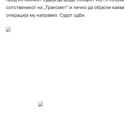
сопственикот на „Трансмет“ и лично да објасни каква
операција му направил. Судот одби.