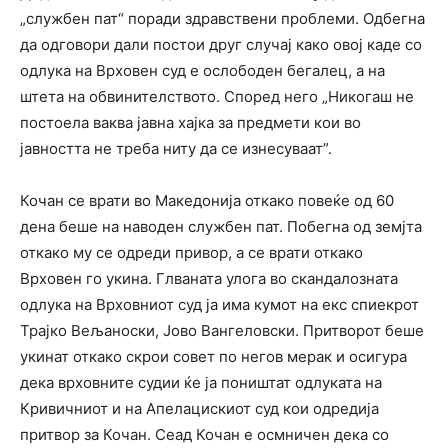
„службен пат“ поради здравствени проблеми. Одбегна
да одговори дали постои друг случај како овој каде со
одлука на Врховен суд е ослободен бегалец, а на
штета на обвинителството. Според него „Никогаш не
постоела ваква јавна хајка за предмети кои во
јавността не треба ниту да се изнесуваат”.
Кочан се врати во Македонија откако повеќе од 60
дена беше на наводен службен пат. Побегна од земјта
откако му се одреди привор, а се врати откако
Врховен го укина. Глваната улога во скандалозната
одлука на Врховниот суд ја има кумот на екс спиекрот
Трајко Вељаноски, Јово Вангеловски. Притворот беше
укинат откако скрои совет по негов мерак и осигура
дека врховните судии ќе ја поништат одлуката на
Кривичниот и на Апелацискиот суд кои одредија
притвор за Кочан. Сеад Кочан е осмничен дека со