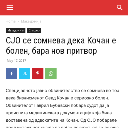
Home
Македонија
Македонија
Слајдер
СЈО се сомнева дека Кочан е
болен, бара нов притвор
May 17, 2017
Специјалното јавно обвинителство се сомнева во тоа
дека бизнисменот Сеад Кочан е сериозно болен.
Обвинителот Гаврил Бубевски побара судот да ја
преиспита медицинската документација која била
доставена од адвокатите на Кочан. Од СЈО побарале
пред истажниот судија да дојде лекарот кој го лекува