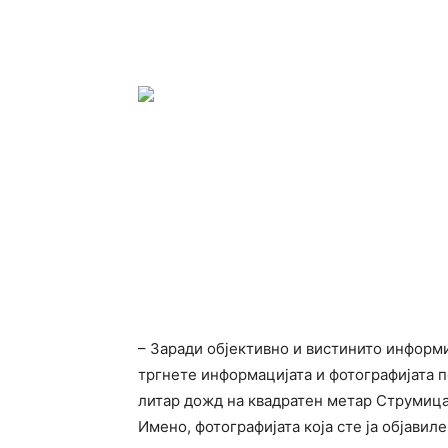
–
Заради објективно и вистинито информи
тргнете информацијата и фотографијата по
литар дожд на квадратен метар Струмица
Имено, фотографијата која сте ја објавил