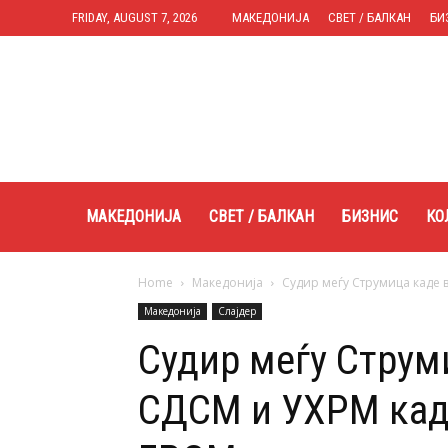
FRIDAY, AUGUST 7, 2026
МАКЕДОНИЈА
СВЕТ / БАЛКАН
БИ
Expres.mk
МАКЕДОНИЈА
СВЕТ / БАЛКАН
БИЗНИС
КО
Home
Македонија
Судир меѓу Струмица каде 
Македонија
Слајдер
Судир меѓу Струм
СДСМ и УХРМ кад