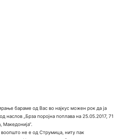
рање бараме од Вас во најкус можен рок да ја
д наслов „Брза поројна поплава на 25.05.2017, 71
, Македонија“.
е воопшто не е од Струмица, ниту пак