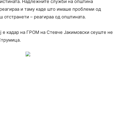
вистината. Надлежните служби на општина
реагираа и таму каде што имаше проблеми од
 отстранети – реагираа од општината.
 е кадар на ГРОМ на Стевче Јакимовски сеуште не
Струмица.