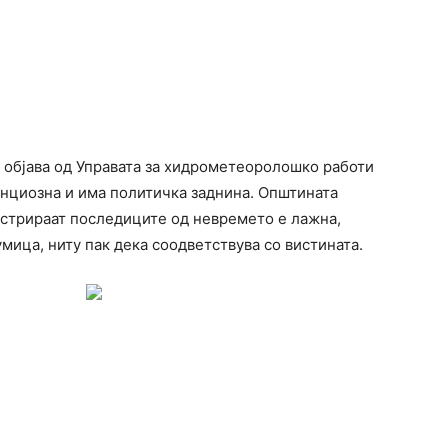
објава од Управата за хидрометеоролошко работи
енциозна и има политичка заднина. Општината
лустрираат последиците од невремето е лажна,
мица, ниту пак дека соодветствува со вистината.