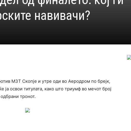
ските навивачи?
отив МЗТ Скопје и утре оди во Аеродром по брејк,
 ќе ја освои титулата, како што триумф во мечот број
 одбрани тронот.