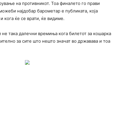
рување на противникот. Тоа финалето го прави
 можеби најдобар барометар е публиката, која
и кога ќе се врати, ќе видиме.
ои не така далечни времиња кога билетот за кошарка
жително за сите што нешто значат во државава и тоа