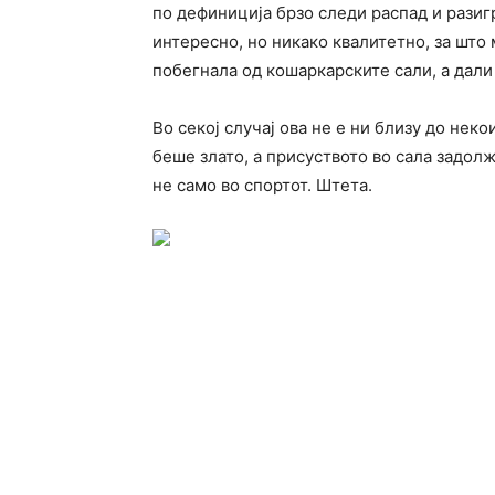
по дефиниција брзо следи распад и разиг
интересно, но никако квалитетно, за што
побегнала од кошаркарските сали, а дали 
Во секој случај ова не е ни близу до нек
беше злато, а присуството во сала задол
не само во спортот. Штета.