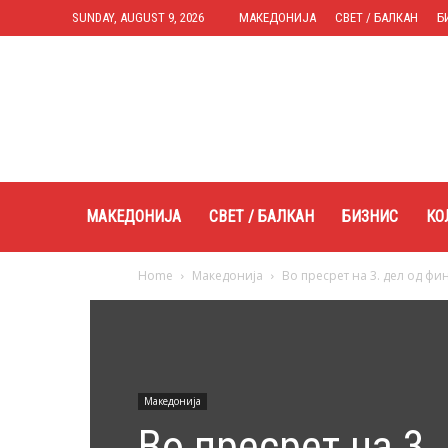
SUNDAY, AUGUST 9, 2026
МАКЕДОНИЈА
СВЕТ / БАЛКАН
Б
Expres.mk
МАКЕДОНИЈА
СВЕТ / БАЛКАН
БИЗНИС
КО
Home
Македонија
Во пресрет на 3. дел од фи
Македонија
Во пресрет на 3.