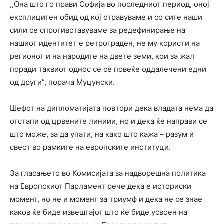
,,Она што го прави Софија во последниот период, оној
експлицитен обид од кој стравуваме и со сите наши
сили се спротивставуваме за редефинирање на
нашиот идентитет е ретрограден, не му користи на
регионот и на народите на двете земи, кои за жал
поради таквиот однос се сè повеќе оддалечени едни
од други”, порача Муцунски.
Шефот на дипломатијата повтори дека владата нема да
отстапи од црвените линиии, но и дека ќе направи се
што може, за да упати, на како што кажа – разум и
свест во рамките на европските институци.
За гласањето во Комисијата за надворешна политика
на Европскиот Парламент рече дека е историски
момент, но не и момент за триумф и дека не се знае
каков ќе биде извештајот што ќе биде усвоен на