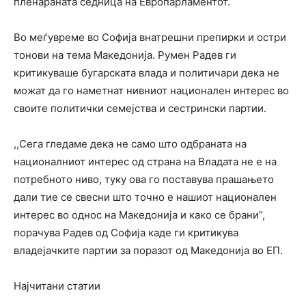
пленараната седница на Европарламентот.
Во меѓувреме во Софија внатрешни препирки и остри
тонови на тема Македонија. Румен Радев ги
критикуваше бугарската влада и политичари дека не
можат да го наметнат нивниот национален интерес во
своите политички семејства и сестрински партии.
,,Сега гледаме дека не само што одбраната на
националниот интерес од страна на Владата не е на
потребното ниво, туку ова го поставува прашањето
дали тие се свесни што точно е нашиот национален
интерес во однос на Македонија и како се брани”,
порачува Радев од Софија каде ги критикува
владејачките партии за поразот од Македонија во ЕП.
Најчитани статии