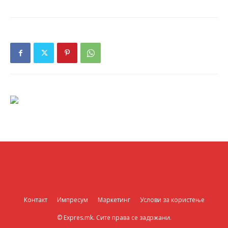
Контакт
Импресум
Маркетинг
Услови за користење
© Expres.mk. Сите права се задржани.