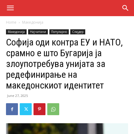
Home
Македонија
Македонија
Најчитани
Популарно
Слајдер
Софија оди контра ЕУ и НАТО,
срамно е што Бугарија ја
злоупотребува унијата за
редефинирање на
македонскиот идентитет
June 27, 2025