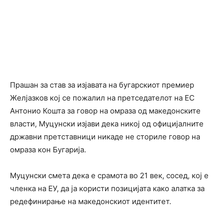
Прашан за став за изјавата на бугарскиот премиер
Желјазков кој се пожалил на претседателот на ЕС
Антонио Кошта за говор на омраза од македонските
власти, Муцунски изјави дека никој од официјалните
државни претставници никаде не сториле говор на
омраза кон Бугарија.
Муцунски смета дека е срамота во 21 век, сосед, кој е
членка на ЕУ, да ја користи позицијата како алатка за
редефинирање на македонскиот идентитет.