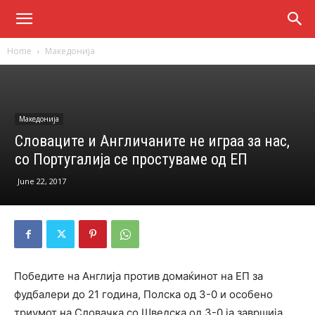
Home
Македонија
Македонија
Словаците и Англичаните не играа за нас,
со Португалија се простуваме од ЕП
June 22, 2017
Победите на Англија против домаќинот на ЕП за
фудбалери до 21 година, Полска од 3-0 и особено
триумот на Словачка со Шведска од 3-0 ја завршија