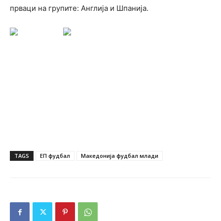
прваци на групите: Англија и Шпанија.
TAGS
ЕП фудбал
Македонија фудбал млади