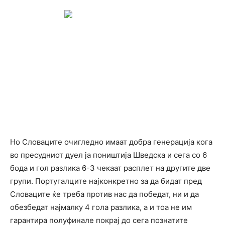
Но Словаците очигледно имаат добра генерација кога
во пресудниот дуел ја поништија Шведска и сега со 6
бода и гол разлика 6-3 чекаат расплет на другите две
групи. Португалците најконкретно за да бидат пред
Словаците ќе треба против нас да победат, ни и да
обезбедат најмалку 4 гола разлика, а и тоа не им
гарантира полуфинале покрај до сега познатите