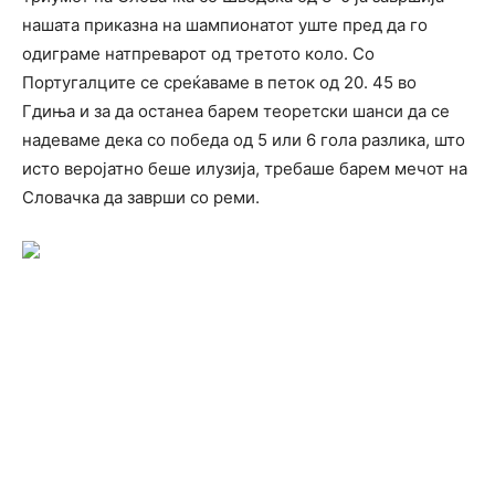
нашата приказна на шампионатот уште пред да го
одиграме натпреварот од третото коло. Со
Португалците се среќаваме в петок од 20. 45 во
Гдиња и за да останеа барем теоретски шанси да се
надеваме дека со победа од 5 или 6 гола разлика, што
исто веројатно беше илузија, требаше барем мечот на
Словачка да заврши со реми.