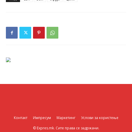
Контакт
Импресум
Маркетинг
Услови за користење
© Expres.mk. Сите права се задржани.