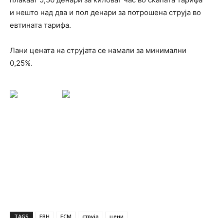
и нешто над два и пол денари за потрошена струја во
евтината тарифа.
Лани цената на струјата се намали за минимални
0,25%.
TAGS
ЕВН
ЕСМ
струја
цени