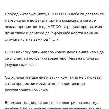
Според информациите, ЕЛЕМ И ЕВН веќе ги доставиле
материјалите до регулаторната комисија, а сега се
чекаат пресметките од МЕПСО, за регулаторот да има
јасна слика и да може да ја формира новата цена на
струјата која ќе важи од 1 јули.
ЕЛЕМ неколку пати информираше дека цената нема да
се зголеми и покрај интервентниот увоз на струја во
јануари годинава.
Од останатите две енергетски компании не откриваат
какви пресметки имаат и што ќе достават до
регулаторната комисија.
Во моментов , корисниците на електрична енергија
плаќаат 5,56 денари за киловат час во скапата тарифа