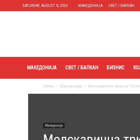
SATURDAY, AUGUST 8, 2026
МАКЕДОНИЈА
СВЕТ / БАЛКАН
Expres.mk
МАКЕДОНИЈА
СВЕТ / БАЛКАН
БИЗНИС
КО
Home
Македонија
Молскавична трка на “стотк
Македонија
Молскавична трк