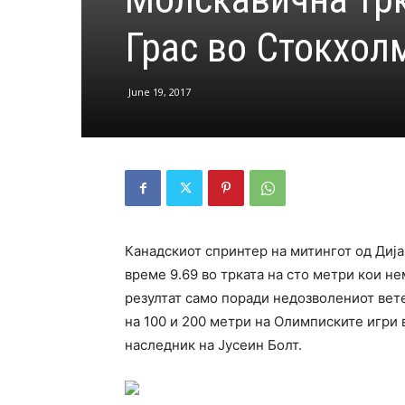
Грас во Стокхол
June 19, 2017
Канадскиот спринтер на митингот од Диј
време 9.69 во трката на сто метри кои не
резултат само поради недозволениот вете
на 100 и 200 метри на Олимписките игри 
наследник на Јусеин Болт.