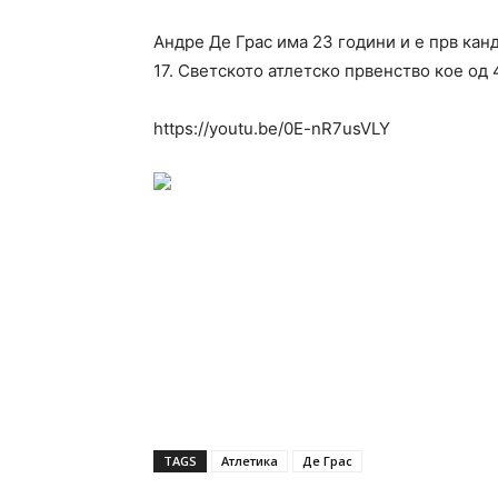
Андре Де Грас има 23 години и е прв канд
17. Светското атлетско првенство кое од 
https://youtu.be/0E-nR7usVLY
TAGS
Атлетика
Де Грас