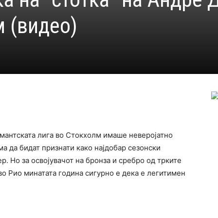
м (видео)
амантската лига во Стокхолм имаше неверојатно
ма да бидат признати како најдобар сезонски
р. Но за освојувачот на бронза и сребро од трките
во Рио минатата година сигурно е дека е легитимен