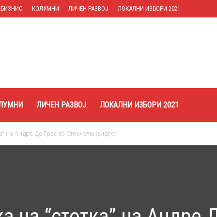
БИЗНИС
КОЛУМНИ
ЛИЧЕН РАЗВОЈ
ЛОКАЛНИ ИЗБОРИ 2021
ЛУМНИ
ЛИЧЕН РАЗВОЈ
ЛОКАЛНИ ИЗБОРИ 2021
а” на Андре Де Грас во Стокхолм (видео)
а на “стотка” на Андре 