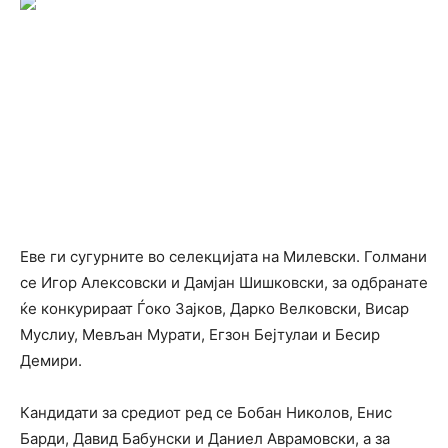
Еве ги сугурните во селекцијата на Милевски. Голмани
се Игор Алексовски и Дамјан Шишковски, за одбранате
ќе конкурираат Ѓоко Зајков, Дарко Велковски, Висар
Муслиу, Мевљан Мурати, Егзон Бејтулаи и Бесир
Демири.
Кандидати за средиот ред се Бобан Николов, Енис
Барди, Давид Бабунски и Даниел Аврамовски, а за