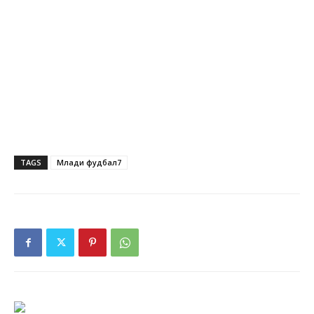
TAGS
Млади фудбал7