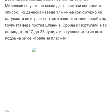
Милевски се уште не може да го состави конечниот
список. Тој денеска наведе 17 имиња кои сугурно ќе
патуваат и ќе играат во трите задолжителни средби од
групната фаза против Шпанија, Србија и Португалија во
периодот од 17. до 23. јуни, а и во условните,тие што
подоцна би се играле за пласман.