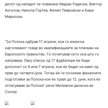
делот од нападот се повикани Марјан Радески, Виктор
Ангелов, Никола Ѓорѓев, Филип Пивковски и Кире
Маркоски.
“За Полска одбрав 17 играчи, кои го изнесоа
најголемиот товар во квалификациите за пласман на
Европското првенство. Го почитував сето она што го
направија. Овој список од 17 фудбалери ќе биде
дополнет со 6 или 7 играчи, кои ќе бидат на камп од
први до четврти јуни. Тогаш ќе ги почнеме финалните
подготовки за Полска кои ќе траат до 12. јуни, кога ќе
отпатуваме за Полска” рече Милевски денеска во
Скопје.