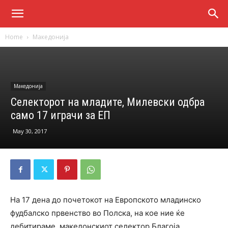
Home
Македонија
Македонија
Селекторот на младите, Милевски одбра
само 17 играчи за ЕП
May 30, 2017
На 17 дена до почетокот на Европското младинско
фудбалско првенство во Полска, на кое ние ќе
дебитираме, македонскиот селектор Благоја