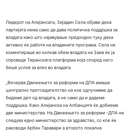
Лидерот на Алијансата, Зијадин Села објави дека
партијата нема само да дава политичка поддршка за
владата како што најавуваше предходно туку дека
активно ќе работи на владините програма. Села не
коментираше во колкав обем владата на Заев ќе ја
спроведе Тиранската платформа која според него
беше услов за влез во владата.
„Вечерва Движењето за реформи на ДПА имаше
централно претседателство на кое одлучивме да
бидеме дел од владата, а не само да и дадеме
поддршка. Како Алијанска на Албанците ќе добиеме
две министерства. На Движењето за реформи -ДПА ни
следува едно министерство за здравство, со кое ќе
раководи Арбен Таравари а второто локална