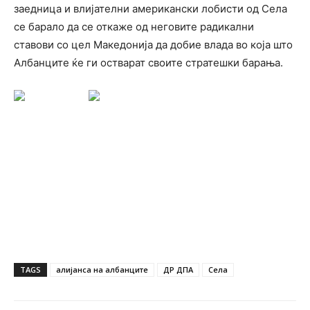
заедница и влијателни американски лобисти од Села
се барало да се откаже од неговите радикални
ставови со цел Македонија да добие влада во која што
Албанците ќе ги остварат своите стратешки барања.
TAGS
алијанса на албанците
ДР ДПА
Села