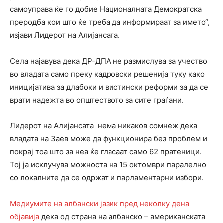
самоуправа ќе го добие Националната Демократска
преродба кои што ќе треба да информираат за името“,
изјави Лидерот на Алијансата.
Села најавува дека ДР-ДПА не размислува за учество
во владата само преку кадровски решенија туку како
иницијатива за длабоки и вистински реформи за да се
врати надежта во општеството за сите граѓани.
Лидерот на Алијансата нема никаков сомнеж дека
владата на Заев може да функционира без проблем и
покрај тоа што за неа ќе гласаат само 62 пратеници.
Тој ја исклучува можноста на 15 октомври паралелно
со локалните да се одржат и парламентарни избори.
Медиумите на албански јазик пред неколку дена
објавија
дека од страна на албанско – американската