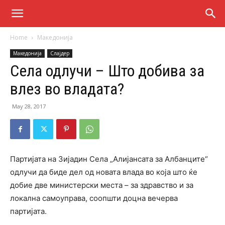
Home
Македонија
Македонија
Слајдер
Села одлучи – Што добива за
влез во владата?
May 28, 2017
Партијата на Зијадин Села „Алијансата за Албанците“
одлучи да биде дел од новата влада во која што ќе
добие две министерски места – за здравство и за
локална самоуправа, соопшти доцна вечерва
партијата.