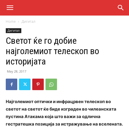
Home
Дигитал
Дигитал
Светот ќе го добие
најголемиот телескоп во
историјата
May 28, 2017
Најголемиот оптички и инфрацрвен телескоп во
светот на светот ќе биде изграден во чилеанската
пустина Атакама која што важи за одлична
гестратешка позиција за истражување на вселената.