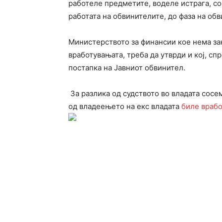
работеле предметите, воделе истрага, со
работата на обвинителите, до фаза на об
Министерството за финансии кое нема з
вработувањата, треба да утврди и кој, сп
постапка на Јавниот обвинител.
За разлика од судството во владата сосе
од владеењето на екс владата
биле врабо