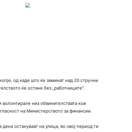
опје, од каде што ќе заминат над 20 стручни
телството ќе остане без „работниците“.
и волонтирале низ обвинителствата кои
огласност на Министерството за финансии.
 дена остануваат на улицa, во овој период ги