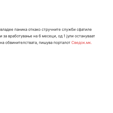
 владее паника откако стручните служби сфатиле
 за вработување на 6 месеци, од 1 јули остануваат
а на обвинителствата, пишува порталот
Сведок.мк.