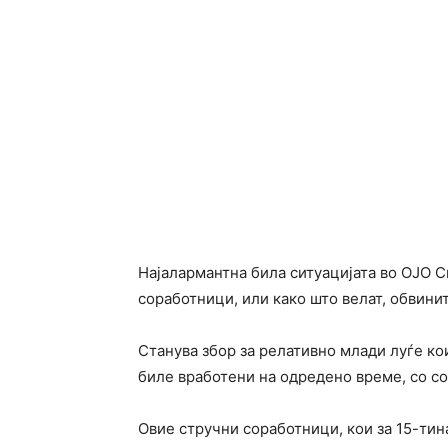
Најалармантна била ситуацијата во ОЈО Ск
соработници, или како што велат, обвини
Станува збор за релативно млади луѓе ко
биле вработени на одредено време, со с
Овие стручни соработници, кои за 15-тина