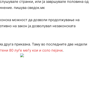
слушувале странки, или ја завршувале половина од
винение. пишува сведок.мк
аконска можност да дозволи продолжување на
ротивно на закон ја дозволувал незаконската
ма друга приказна. Таму во последните две недели
тени 80 луѓе меѓу кои и соло пејачи
.