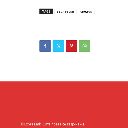
TAGS
зврлевски
сведок
© Expres.mk. Сите права се задржани.