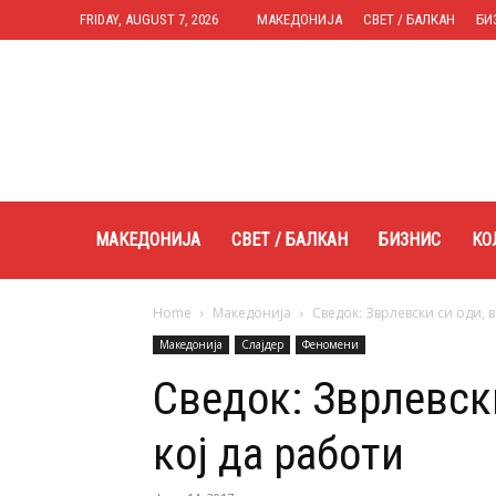
FRIDAY, AUGUST 7, 2026
МАКЕДОНИЈА
СВЕТ / БАЛКАН
БИ
Expres.mk
МАКЕДОНИЈА
СВЕТ / БАЛКАН
БИЗНИС
КО
Home
Македонија
Сведок: Зврлевски си оди, в
Македонија
Слајдер
Феномени
Сведок: Зврлевски
кој да работи