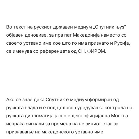
Во текст на рускиот државен медиум „Спутник њуз“
објавен деновиве, за прв пат Македонија наместо со
своето уставно име кое што го има признато и Русија,
се именува со референцата од ОН, ФИРОМ.
Ако се знае дека Спутник е медиум формиран од
руската влада и е под целосна уредувачка контрола на
руската дипломатија јасно е дека официјална Москва
испраќа сигнали за промена на нејзиниот став за
признавање на македонското уставно име.