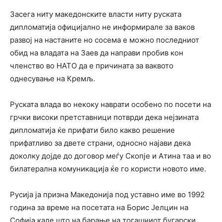
Засега ниту македонските власти ниту руската
дипломатија официјално не информирале за ваков
развој на настаните но сосема е можно последниот
обид на владата на Заев да направи пробив кон
членство во НАТО да е причината за ваквото
однесување на Кремљ.
Руската влада во некоку наврати особено по посети на
грчки високи претставници потврди дека нејзината
дипломатија ќе прифати било какво решение
прифатливо за двете страни, односно најави дека
доколку дојде до договор меѓу Скопје и Атина таа и во
билатерална комуникација ќе го користи новото име.
Русија ја призна Македонија под уставно име во 1992
година за време на посетата на Борис Јелцин на
Софија каде што на барање на тогашниот бугарски