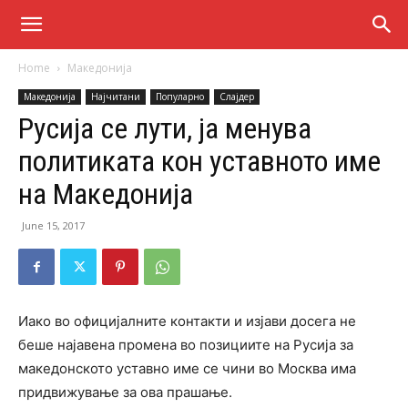
Home
Македонија
Македонија
Најчитани
Популарно
Слајдер
Русија се лути, ја менува
политиката кон уставното име
на Македонија
June 15, 2017
Иако во официјалните контакти и изјави досега не
беше најавена промена во позициите на Русија за
македонското уставно име се чини во Москва има
придвижување за ова прашање.