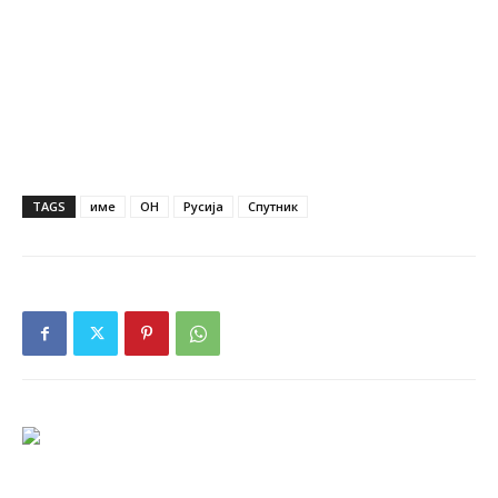
TAGS
име
ОН
Русија
Спутник