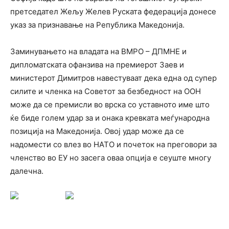
претседател Жељу Желев Руската федерација донесе
указ за признавање на Република Македонија.
Заминувањето на владата на ВМРО – ДПМНЕ и
дипломатската офанзива на премиерот Заев и
министерот Димитров навестуваат дека една од супер
силите и членка на Советот за безбедност на ООН
може да се премисли во врска со уставното име што
ќе биде голем удар за и онака кревката меѓународна
позиција на Македонија. Овој удар може да се
надомести со влез во НАТО и почеток на преговори за
членство во ЕУ но засега оваа опција е сеуште многу
далечна.