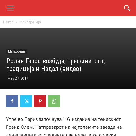
Home
Македонија
Македонија
Ролан Гарос-возбуда, префинетост,
традиција и Надал (видео)
May 27, 2017
Утре во Париз започнува 116. издание на тенискиот
Гренд Слем. Натпреварот на најголемите ѕвезди на
денешницата во следните две недели ќе содржи