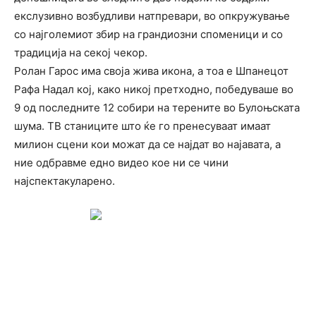
екслузивно возбудливи натпревари, во опкружување
со најголемиот збир на грандиозни споменици и со
традиција на секој чекор.
Ролан Гарос има своја жива икона, а тоа е Шпанецот
Рафа Надал кој, како никој претходно, победуваше во
9 од последните 12 собири на терените во Булоњската
шума. ТВ станиците што ќе го пренесуваат имаат
милион сцени кои можат да се најдат во најавата, а
ние одбравме едно видео кое ни се чини
најспектакуларено.