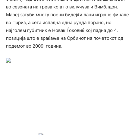
во сезоната на трева која го вклучува и Вимблдон.
Мареј загуби многу поени бидејќи лани играше финале
во Париз, а сега испадна една рунда порано, но
најголем губитник е Новак Ѓоковиќ кој падна до 4.
позиција што е враќање на Србинот на почетокот од
подемот во 2009. година.