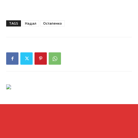
TAGS
Надал
Остапенко