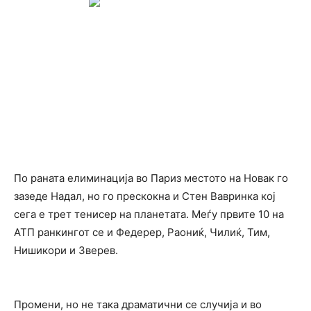
По раната елиминација во Париз местото на Новак го
зазеде Надал, но го прескокна и Стен Вавринка кој
сега е трет тенисер на планетата. Меѓу првите 10 на
АТП ранкингот се и Федерер, Раониќ, Чилиќ, Тим,
Нишикори и Зверев.
Промени, но не така драматични се случија и во