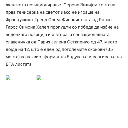
женското позиционирање. Серена Вилијамс остана
прва тенисерка на светот иако не играше на
Францускиот Гренд Слем. Финалистката од Ролан
Гарос Симона Халеп пропушти со победа да избие на
водечката позиција и е втора, а сензационалната
славеничка од Париз Јелена Остапенко од 47. место
дојде на 12. што е еден од поголемите скокови (35
места) во ваквиот формат на бодување и рангирање на
ВТА листата.