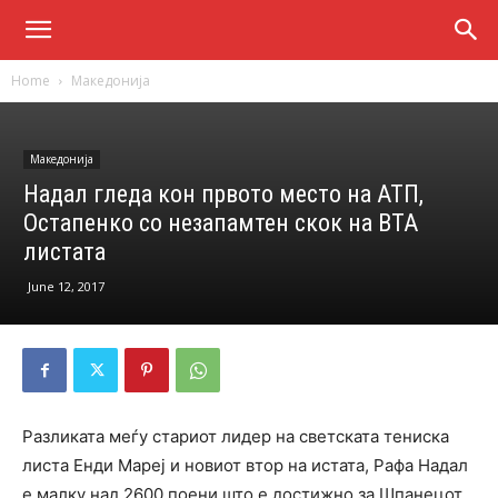
Home
Македонија
Македонија
Надал гледа кон првото место на АТП,
Остапенко со незапамтен скок на ВТА
листата
June 12, 2017
Разликата меѓу стариот лидер на светската тениска
листа Енди Мареј и новиот втор на истата, Рафа Надал
е малку над 2600 поени што е достижно за Шпанецот