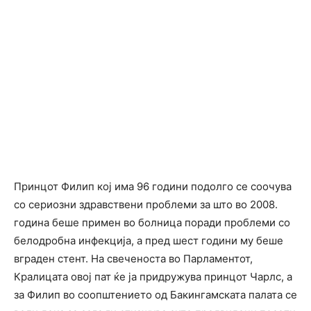
Принцот Филип кој има 96 години подолго се соочува
со сериозни здравствени проблеми за што во 2008.
година беше примен во болница поради проблеми со
белодробна инфекција, а пред шест години му беше
вграден стент. На свеченоста во Парламентот,
Кралицата овој пат ќе ја придружува принцот Чарлс, а
за Филип во соопштението од Бакингамската палата се