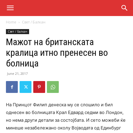
Home
Свет / Балкан
Свет / Балкан
Мажот на британската
кралица итно пренесен во
болница
June 21, 2017
На Принцот Филип денеска му се слошило и бил
однесен во болницата Крал Едвард седми во Лондон,
но нема други детали за состојбата. И сето можеби ќе
минеше незабележано околу Војводата од Единбург