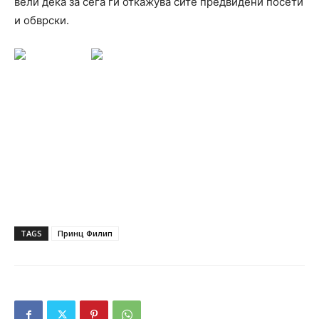
вели дека за сега ги откажува сите предвидени посети
и обврски.
TAGS
Принц Филип