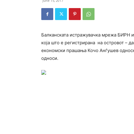
June 15, 2017
Балканската истражувачка мрежа БИРН ис
која што е регистрирана на островот – д
економски прашања Кочо Анѓушев односн
односи.