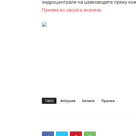
хидроцентрали на цевководите преку кои
Призма во својата анализа
.
TAGS
Анѓушев
Белизе
Призма