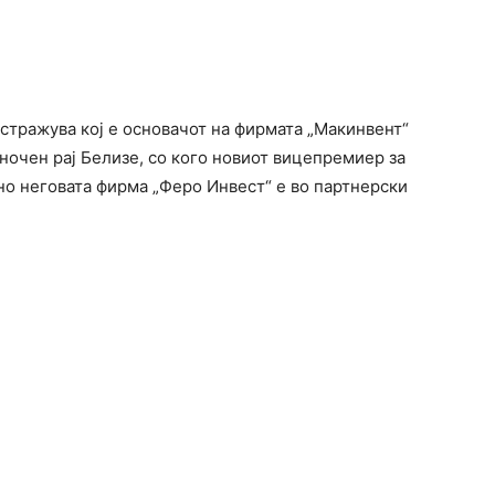
тражува кој е основачот на фирмата „Макинвент“
аночен рај Белизе, со кого новиот вицепремиер за
о неговата фирма „Феро Инвест“ е во партнерски