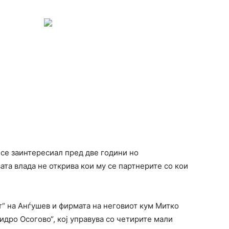
 се заинтересиал пред две години но
ата влада не открива кои му се партнерите со кои
“ на Анѓушев и фирмата на неговиот кум Митко
дро Осогово“, кој управува со четирите мали