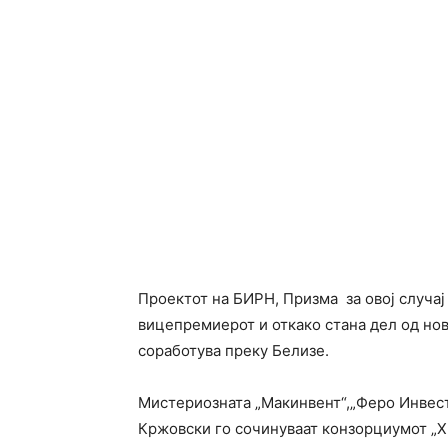
Проектот на БИРН, Призма за овој случај
вицепремиерот и откако стана дел од нов
соработува преку Белизе.
Мистериозната „Макинвент“,„Феро Инвест
Кржовски го сочинуваат конзорциумот „Хи