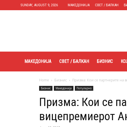
SUNDAY, AUGUST 9, 2026
МАКЕДОНИЈА
СВЕТ / БАЛКАН
Б
Expres.mk
МАКЕДОНИЈА
СВЕТ / БАЛКАН
БИЗНИС
КО
Home
Бизнис
Призма: Кои се партнерите на 
Бизнис
Македонија
Популарно
Призма: Кои се па
вицепремиерот А