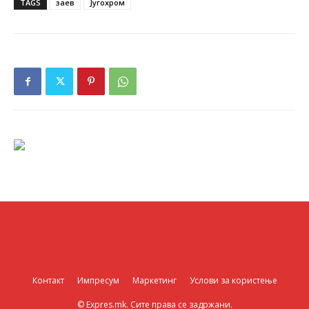
TAGS
заев
Југохром
Контакт
Импресум
Маркетинг
Услови за користење
© Expres.mk. Сите права се задржани.