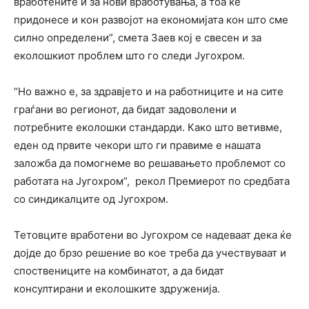
вработените и за нови вработувања, а тоа ќе
придонесе и кон развојот на економијата кон што сме
силно определени”, смета Заев кој е свесен и за
еколошкиот проблем што го следи Југохром.
“Но важно е, за здравјето и на работниците и на сите
граѓани во регионот, да бидат задоволени и
потребните еколошки стандарди. Како што ветивме,
еден од првите чекори што ги правиме е нашата
заложба да помогнеме во решавањето проблемот со
работата на Југохром”, рекол Премиерот по средбата
со синдикалците од Југохром.
Тетовците вработени во Југохром се надеваат дека ќе
дојде до брзо решение во кое треба да учествуваат и
споствениците на комбинатот, а да бидат
консултирани и еколошките здруженија.