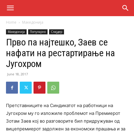
Home
Македонија
Македонија
Популарно
Слајдер
Прво па најтешко, Заев се
нафати на рестартирање на
Југохром
June 18, 2017
Претставниците на Синдикатот на работници на
Југохром му го изложиле проблемот на Премиерот
Зотам Заев кој во разговорите бил придружуван од
вицепремиерот задолжен за економски прашања и за