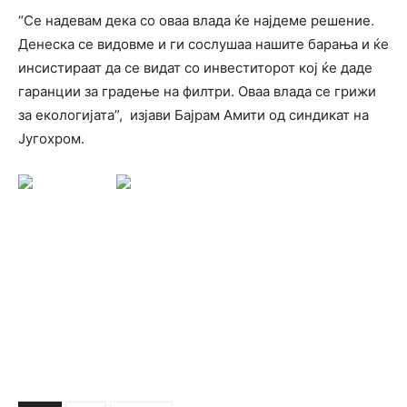
“Се надевам дека со оваа влада ќе најдеме решение.
Денеска се видовме и ги сослушаа нашите барања и ќе
инсистираат да се видат со инвеститорот кој ќе даде
гаранции за градење на филтри. Оваа влада се грижи
за екологијата”, изјави Бајрам Амити од синдикат на
Југохром.