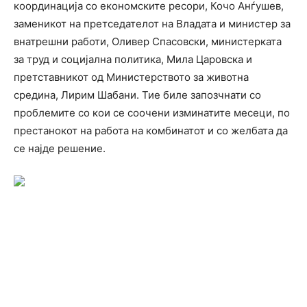
координација со економските ресори, Кочо Анѓушев,
заменикот на претседателот на Владата и министер за
внатрешни работи, Оливер Спасовски, министерката
за труд и социјална политика, Мила Царовска и
претставникот од Министерството за животна
средина, Лирим Шабани. Тие биле запозчнати со
проблемите со кои се соочени изминатите месеци, по
престанокот на работа на комбинатот и со желбата да
се најде решение.