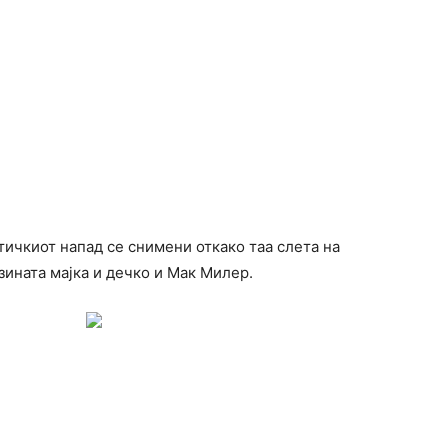
ичкиот напад се снимени откако таа слета на
ината мајка и дечко и Мак Милер.