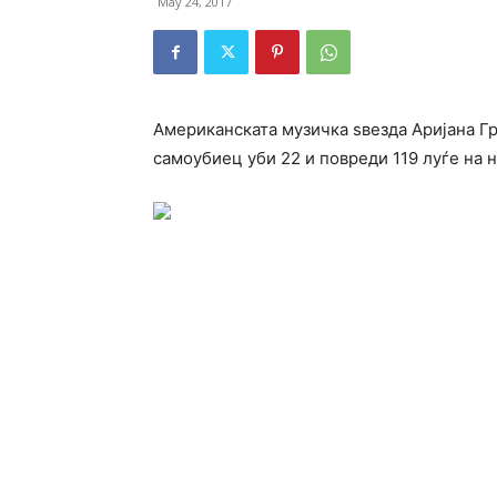
May 24, 2017
Американската музичка ѕвезда Аријана Г
самоубиец уби 22 и повреди 119 луѓе на 