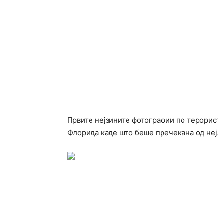
Првите нејзините фотографии по терорист
Флорида каде што беше пречекана од нејз