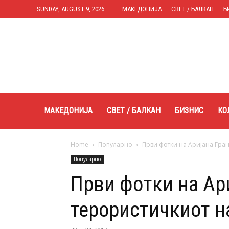
SUNDAY, AUGUST 9, 2026
МАКЕДОНИЈА
СВЕТ / БАЛКАН
Б
Expres.mk
МАКЕДОНИЈА
СВЕТ / БАЛКАН
БИЗНИС
КО
Home
Популарно
Први фотки на Аријана Гра
Популарно
Први фотки на Ар
терористичкиот н