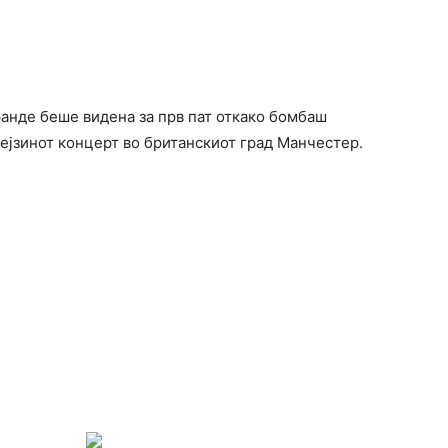
ранде беше видена за прв пат откако бомбаш
нејзинот концерт во британскиот град Манчестер.