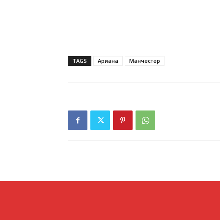
TAGS
Ариана
Манчестер