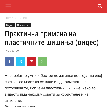
Home
Видео
Видео
Популарно
Практична примена на
пластичните шишиња (видео)
May 20, 2017
Неверојатно умни и бистри домаќинки постојат на овој
свет, а тоа може да се види и од примената на
потрошените, испиени пластични шишиња, иако во
видеото има неколку совети за користење и на
стаклени.
Вреди да се види.