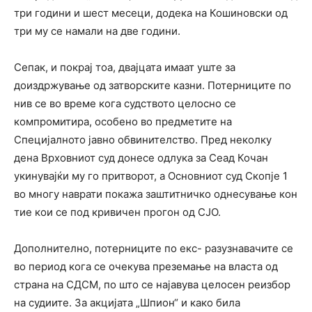
три години и шест месеци, додека на Кошиновски од
три му се намали на две години.
Сепак, и покрај тоа, двајцата имаат уште за
доиздржување од затворските казни. Потерниците по
нив се во време кога судството целосно се
компромитира, особено во предметите на
Специјалното јавно обвинителство. Пред неколку
дена Врховниот суд донесе одлука за Сеад Кочан
укинувајќи му го притворот, а Основниот суд Скопје 1
во многу наврати покажа заштитничко однесување кон
тие кои се под кривичен прогон од СЈО.
Дополнително, потерниците по екс- разузнавачите се
во период кога се очекува преземање на власта од
страна на СДСМ, по што се најавува целосен реизбор
на судиите. За акцијата „Шпион“ и како била