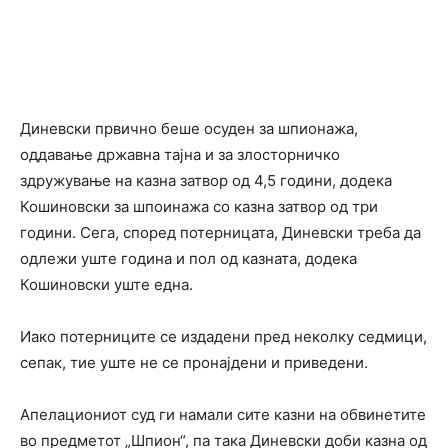
Диневски првично беше осуден за шпионажа,
оддавање државна тајна и за злосторничко
здружување на казна затвор од 4,5 години, додека
Кошиновски за шпоинажа со казна затвор од три
години. Сега, според потерницата, Диневски треба да
одлежи уште година и пол од казната, додека
Кошиновски уште една.
Иако потерниците се издадени пред неколку седмици,
сепак, тие уште не се пронајдени и приведени.
Апелациониот суд ги намали сите казни на обвинетите
во предметот „Шпион“, па така Диневски доби казна од