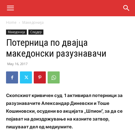
Home
Македонија
Македонија
Слајдер
Потерница по двајца
македонски разузнавачи
May 16, 2017
Скопскиот кривичен суд 1 активирал потерници за
разузнавачите Александар Диневски и Тоше
Кошиновски, осудени во акцијата „Шпион“, за да се
појават на доиздржување на казните затвор,
пишуваат дел од медиумите.