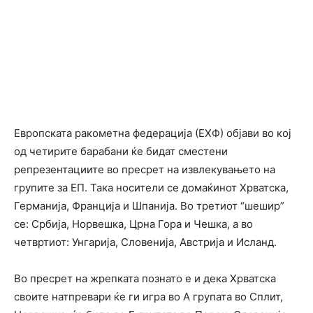
Европската ракометна федерација (ЕХФ) објави во кој
од четирите барабани ќе бидат сместени
репрезентациите во пресрет на извлекувањето на
групите за ЕП. Така носители се домаќинот Хрватска,
Германија, Франција и Шпанија. Во третиот “шешир”
се: Србија, Норвешка, Црна Гора и Чешка, а во
четвртиот: Унгарија, Словенија, Австрија и Исланд.
Во пресрет на жрепката познато е и дека Хрватска
своите натпревари ќе ги игра во А групата во Сплит,