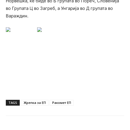
Норвешка, ќе биде во Б групата во Пореч, Словенија
во Групата Ц во Загреб, а Унгарија во Д групата во
Вараждин.
TAGS
Жрепка за ЕП
Ракомет ЕП