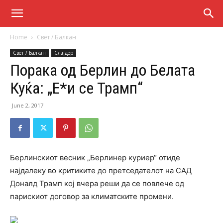
Home
Свет / Балкан
Свет / Балкан
Слајдер
Порака од Берлин до Белата
Куќа: „Е*и се Трамп“
June 2, 2017
Берлинскиот весник „Берлинер куриер“ отиде
најдалеку во критиките до претседателот на САД
Доналд Трамп кој вчера реши да се повлече од
парискиот договор за климатските промени.