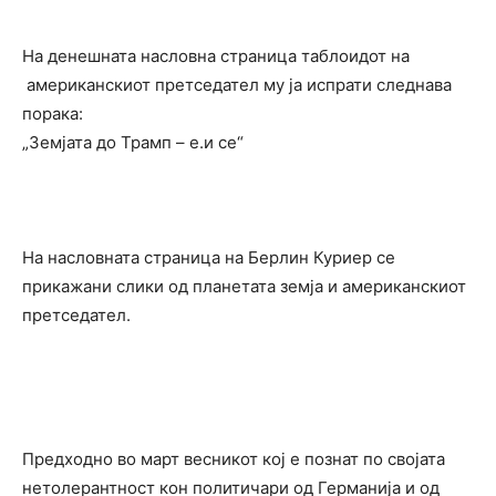
На денешната насловна страница таблоидот на
американскиот претседател му ја испрати следнава
порака:
„Земјата до Трамп – е.и се“
На насловната страница на Берлин Куриер се
прикажани слики од планетата земја и американскиот
претседател.
Предходно во март весникот кој е познат по својата
нетолерантност кон политичари од Германија и од