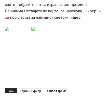
светот објави текст за израелскиот премиер
Бенџамин Нетанјаху во кој тој се нарекува „Фирер“ и
се прогласува за најлудиот светски лидер.
TAGS
Берлин Куриер
доналд трамп