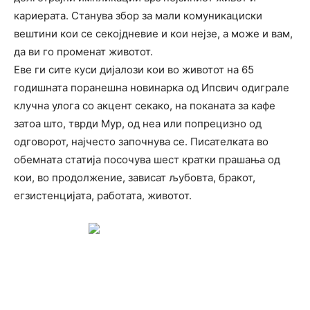
кариерата. Станува збор за мали комуникациски
вештини кои се секојдневие и кои нејзе, а може и вам,
да ви го променат животот.
Еве ги сите куси дијалози кои во животот на 65
годишната поранешна новинарка од Ипсвич одиграле
клучна улога со акцент секако, на поканата за кафе
затоа што, тврди Мур, од неа или попрецизно од
одговорот, најчесто започнува се. Писателката во
обемната статија посочува шест кратки прашања од
кои, во продолжение, зависат љубовта, бракот,
егзистенцијата, работата, животот.