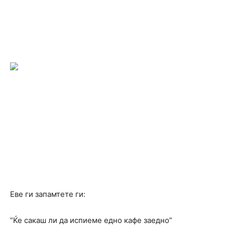
Еве ги запамтете ги:
“Ќе сакаш ли да испиеме едно кафе заедно”