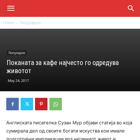
Home
Популарно
Популарно
Поканата за кафе најчесто го одредува
животот
May 24, 2017
Англиската писателка Сузан Мур објави статија во која
сумирала дел од своите богати искуства кои имале
долготрајни импликации врз нејзиниот живот и