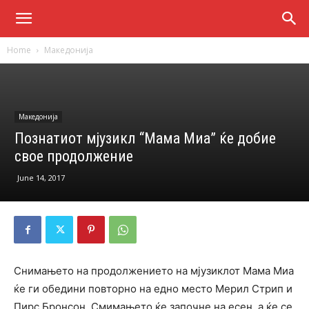
Home
Македонија
Македонија
Познатиот мјузикл “Mама Миа” ќе добие
свое продолжение
June 14, 2017
Снимањето на продолжението на мјузиклот Мама Миа
ќе ги обедини повторно на едно место Мерил Стрип и
Пирс Бронсон. Смимањето ќе започне на есен, а ќе се