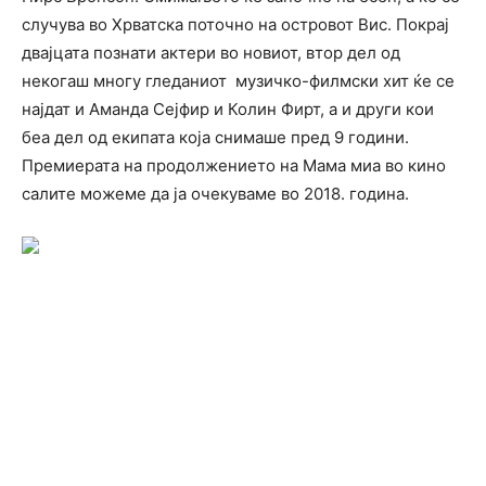
случува во Хрватска поточно на островот Вис. Покрај
двајцата познати актери во новиот, втор дел од
некогаш многу гледаниот музичко-филмски хит ќе се
најдат и Аманда Сејфир и Колин Фирт, а и други кои
беа дел од екипата која снимаше пред 9 години.
Премиерата на продолжението на Мама миа во кино
салите можеме да ја очекуваме во 2018. година.