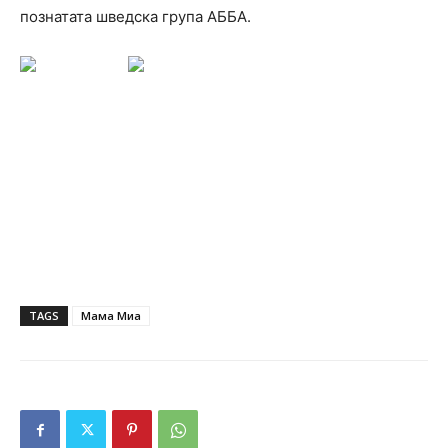
познатата шведска група АББА.
TAGS
Мама Миа