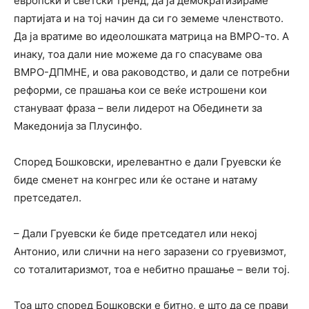
европски и светски тренд, да ја демократизираме
партијата и на тој начин да си го земеме членството.
Да ја вратиме во идеолошката матрица на ВМРО-то. А
инаку, тоа дали ние можеме да го спасуваме ова
ВМРО-ДПМНЕ, и ова раководство, и дали се потребни
реформи, се прашања кои се веќе истрошени кои
стануваат фраза – вели лидерот на Обединети за
Македонија за Плусинфо.
Според Бошковски, ирелевантно е дали Груевски ќе
биде сменет на конгрес или ќе остане и натаму
претседател.
– Дали Груевски ќе биде претседател или некој
Антонио, или слични на него заразени со груевизмот,
со тоталитаризмот, тоа е небитно прашање – вели тој.
Тоа што според Бошковски е битно, е што да се прави