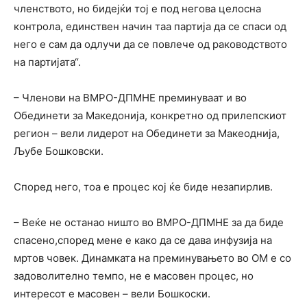
членството, но бидејќи тој е под негова целосна
контрола, единствен начин таа партија да се спаси од
него е сам да одлучи да се повлече од раководството
на партијата“.
– Членови на ВМРО-ДПМНЕ преминуваат и во
Обединети за Македонија, конкретно од прилепскиот
регион – вели лидерот на Обединети за Макеоднија,
Љубе Бошковски.
Според него, тоа е процес кој ќе биде незапирлив.
– Веќе не останао ништо во ВМРО-ДПМНЕ за да биде
спасено,според мене е како да се дава инфузија на
мртов човек. Динамката на преминувањето во ОМ е со
задоволително темпо, не е масовен процес, но
интересот е масовен – вели Бошкоски.