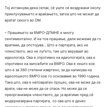
Тој истакнува дека сепак, сè уште се воздржани околу
приклучувањето и враќањето, затоа што не можат да
вратат секого во ОМ.
– Прашањето за ВМРО-ДПМНЕ е многу
сентиментално. И на тоа прашање, дали можеме да го
вратиме, да опстојува… Што е партијата, ако не
членството, ако не луѓето, тие што веруваат во
идеологија. Ова е спротивно на идеологијата, ова е
спротивно на заложбите на ВМРО. Ова е нешто кое
што е за 360 степени извртено, за да наликува на
идеолошкото ВМРО кое го основавме во 1990 година.
Така што, ова е неповратен процес, ова не може да се
врати, ова не може да се спаси. Но може да се
преорганизира членството, да ја вратиме пред сé
модернизирана партијата, со ова што е денес