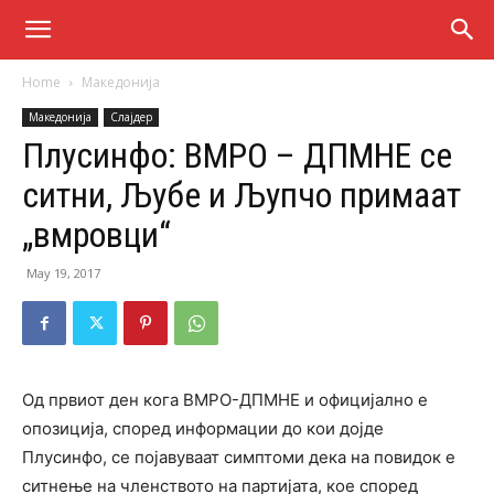
Home
Македонија
Македонија
Слајдер
Плусинфо: ВМРО – ДПМНЕ се
ситни, Љубе и Љупчо примаат
„вмровци“
May 19, 2017
Од првиот ден кога ВМРО-ДПМНЕ и официјално е
опозиција, според информации до кои дојде
Плусинфо, се појавуваат симптоми дека на повидок е
ситнење на членството на партијата, кое според