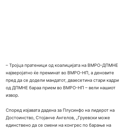
– Тројца пратеници од коалицијата на ВМРО-ДПМНЕ
најверојатно ќе преминат во ВМРО-НП, а деновите
пред да се додели мандатот, дваесетина стари кадри
од ДПМНЕ бараа прием во ВМРО-НП – вели нашиот
извор.
Според изјавата дадена за Плусинфо на лидерот на
Достоинство, Стојанче Ангелов, „Груевски може
единствено да се смени на конгрес по барање на