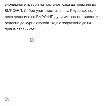
анонимните извори на порталот, сака да премине во
ВМРО-НП. Добро упатениот извор за Плусинфо вели
дека деновиве во ВМРО-НП дури има воспоставено и
редовна дежурна служба „која е задолжена да ги
прима странките“.