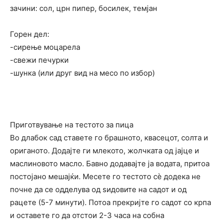
зачини: сол, црн пипер, босилек, темјан
Горен дел:
-сирење моцарела
-свежи печурки
-шунка (или друг вид на месо по избор)
Приготвување на тестото за пица
Во длабок сад ставете го брашното, квасецот, солта и
ориганото. Додајте ги млекото, жолчката од јајце и
маслиновото масло. Бавно додавајте ја водата, притоа
постојано мешајќи. Месете го тестото сè додека не
почне да се одделува од ѕидовите на садот и од
рацете (5-7 минути). Потоа прекријте го садот со крпа
и оставете го да отстои 2-3 часа на собна