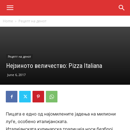
Home
Рецепт на денот
Рецепт на денот
Нејзиното величество: Pizza Italiana
June 6, 2017
Пицата е едно од најомилените јадења на милиони
луѓе, особено италијанската.
Италијанската кулинарска традиција носи безброј