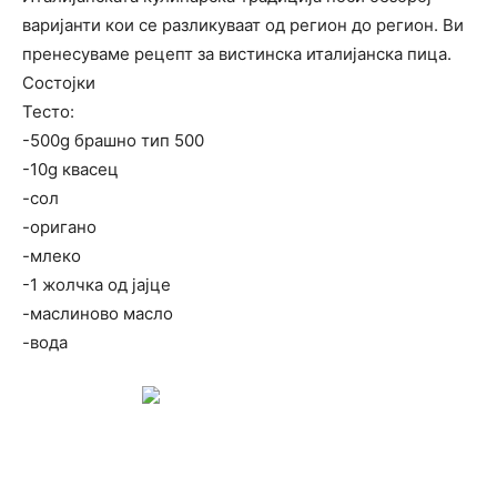
варијанти кои се разликуваат од регион до регион. Ви
пренесуваме рецепт за вистинска италијанска пица.
Состојки
Тесто:
-500g брашно тип 500
-10g квасец
-сол
-оригано
-млеко
-1 жолчка од јајце
-маслиново масло
-вода