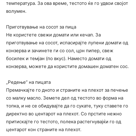
температура. За ова време, тестото ќе го удвои својот
волумен.
Приготвување на сосот за пица
Не користете свежи домати или кечап. За
приготвување на сосот, испасирајте лупени домати од
конзерва и зачинете ги со сол, црн пипер, свеж
босилек и темјан (по вкус). Наместо домати од
конзерва, можете да користите домашен доматен сос.
„Редење“ на пицата
Премачкајте го дното и страните на плехот за печење
со малку масло. Земете дел од тестото во форма на
топка, и не се обидувајте да го сукате, туку ставете го
директно во центарот на плехот. Со прстите нежно
притискајте го тестото, полека растегнувајќи го од
центарот кон страните на плехот.