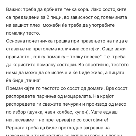
Важно: треба да добиете тенка кора. Иако состојките
се предвидени за 2 пици, во зависност од големината
на вашиот плех, можеби ќе треба да употребите
помалку тесто.
Основна почетничка грешка при правењето на пица е
ставање на преголема количина состојки. Овде важи
правилото „колку помалку – толку повеќе“, т.е. треба
да користите помалку состојки. Во спротивно, тестото
нема да може да се испече и ќе биде живо, а пицата
ќе биде „течна“.
Премачкајте го тестото со сосот од домати. Врз сосот
распоредете парчиња од моцарелата. На крајот
распоредете ги свежите печурки и производ од месо
по избор (шунка, чаен колбас, кулен). Уште еднаш
нагласуваме – не претерувајте со состојките!
Рерната треба да биде претходно загреана на
максимална температура со вклучен горен и долен