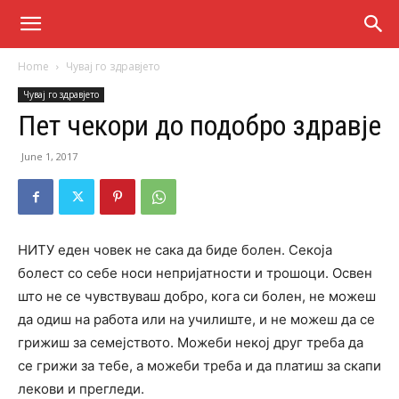
Home
Чувај го здравјето
Чувај го здравјето
Пет чекори до подобро здравје
June 1, 2017
НИТУ еден човек не сака да биде болен. Секоја
болест со себе носи непријатности и трошоци. Освен
што не се чувствуваш добро, кога си болен, не можеш
да одиш на работа или на училиште, и не можеш да се
грижиш за семејството. Можеби некој друг треба да
се грижи за тебе, а можеби треба и да платиш за скапи
лекови и прегледи.