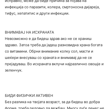
исправно, може да биде причина за појава на
инфекција со паразити, колера, смртоносна дијареја,
тифус, хепатитис и други инфекции.
ВНИМАВАЈ НА ИСХРАНАТА
Невозможно е да бидеш здрав ако не се храниш
здраво. Затоа треба да јадеш разновидна храна богата
со витамини. Обрни внимание колку сол, масти и
шеќери внесуваш со храната и внимавај да не се
прејадуваш. Во исхраната вклучи најразлично овошје и
зеленчук.
БИДИ ФИЗИЧКИ АКТИВЕН
Без разлика на твојата возраст, за да бидеш во добра
форма, треба редовно да вежбаш. Многу луѓе денес не