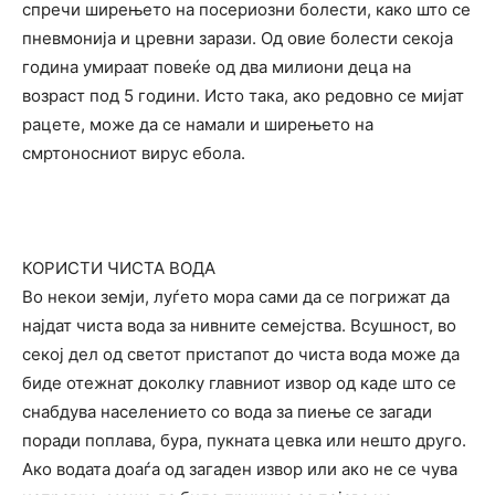
спречи ширењето на посериозни болести, како што се
пневмонија и цревни зарази. Од овие болести секоја
година умираат повеќе од два милиони деца на
возраст под 5 години. Исто така, ако редовно се мијат
рацете, може да се намали и ширењето на
смртоносниот вирус ебола.
КОРИСТИ ЧИСТА ВОДА
Во некои земји, луѓето мора сами да се погрижат да
најдат чиста вода за нивните семејства. Всушност, во
секој дел од светот пристапот до чиста вода може да
биде отежнат доколку главниот извор од каде што се
снабдува населението со вода за пиење се загади
поради поплава, бура, пукната цевка или нешто друго.
Ако водата доаѓа од загаден извор или ако не се чува