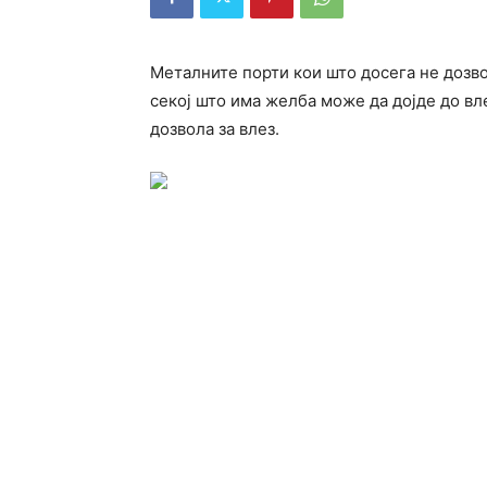
Металните порти кои што досега не дозво
секој што има желба може да дојде до вл
дозвола за влез.