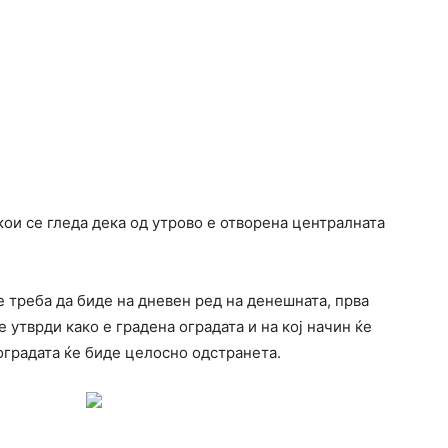
кои се гледа дека од утрово е отворена централната
 треба да биде на дневен ред на денешната, прва
е утврди како е градена оградата и на кој начин ќе
оградата ќе биде целосно одстранета.