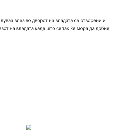
луваа влез во дворот на владата се отворени и
езот на владата каде што сепак ќе мора да добие