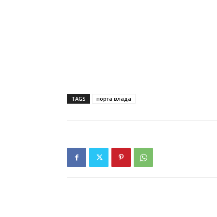
TAGS
порта влада