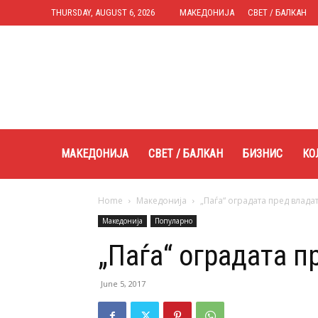
THURSDAY, AUGUST 6, 2026
МАКЕДОНИЈА
СВЕТ / БАЛКАН
Expres.mk
МАКЕДОНИЈА
СВЕТ / БАЛКАН
БИЗНИС
КО
Home
Македонија
„Паѓа“ оградата пред влада
Македонија
Популарно
„Паѓа“ оградата п
June 5, 2017