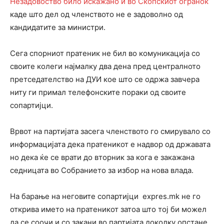
Незадовоство било искажано и во Скопскиот огранок
каде што дел од членството не е задоволно од
кандидатите за министри.
Сега спорниот пратеник не бил во комуникација со
своите колеги најмалку два дена пред централното
претседателство на ДУИ кое што се одржа завчера
ниту ги примал телефонските пораки од своите
сопартијци.
Врвот на партијата засега членството го смирувало со
информацијата дека пратеникот е надвор од државата
но дека ќе се врати до вторник за кога е закажана
седницата во Собранието за избор на нова влада.
На барање на неговите сопартијци expres.mk не го
открива името на пратеникот затоа што тој би можел
да се соочи и со закани во партијата доколку опстане