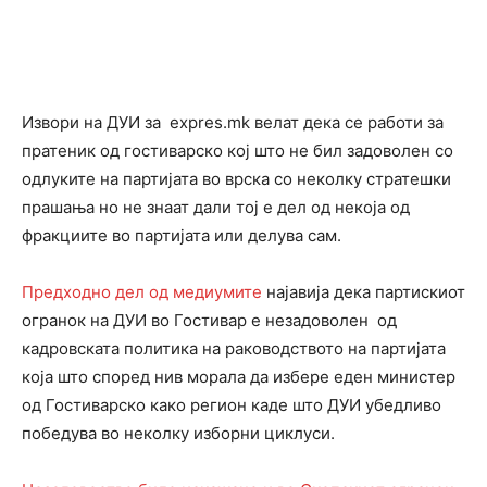
Извори на ДУИ за expres.mk велат дека се работи за
пратеник од гостиварско кој што не бил задоволен со
одлуките на партијата во врска со неколку стратешки
прашања но не знаат дали тој е дел од некоја од
фракциите во партијата или делува сам.
Предходно дел од медиумите
најавија дека партискиот
огранок на ДУИ во Гостивар е незадоволен од
кадровската политика на раководството на партијата
која што според нив морала да избере еден министер
од Гостиварско како регион каде што ДУИ убедливо
победува во неколку изборни циклуси.