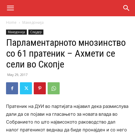
Home
Македонија
Македонија
Слајдер
Парламентарното мнозинство
со 61 пратеник – Ахмети се
сели во Скопје
May 29, 2017
Пратеник на ДУИ во партијата најавил дека размислува
дали да се појави на гласањето за новата влада во
Собранието по што највисокото раководство дал
налог пратеникот веднаш да биде пронајден и со него