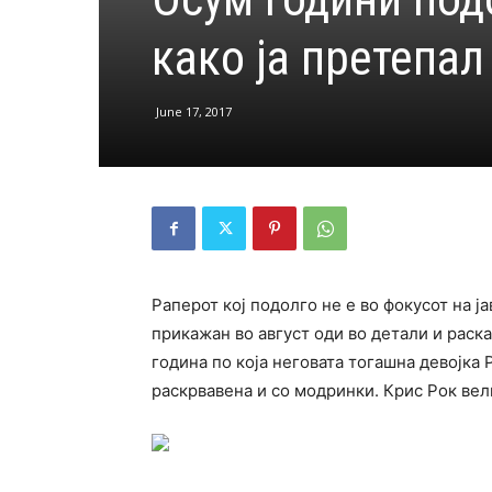
како ја претепал
June 17, 2017
Раперот кој подолго не е во фокусот на ја
прикажан во август оди во детали и раска
година по која неговата тогашна девојка 
раскрвавена и со модринки. Крис Рок вели