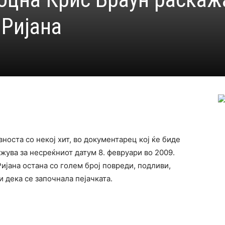
 Ријана
вноста со некој хит, во документарец кој ќе биде
жува за несреќниот датум 8. февруари во 2009.
Ријана остана со голем број повреди, подливи,
 дека се започнала пејачката.