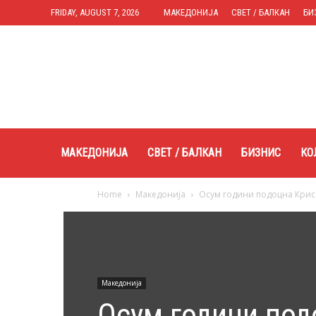
FRIDAY, AUGUST 7, 2026
МАКЕДОНИЈА
СВЕТ / БАЛКАН
БИ
Expres.mk
МАКЕДОНИЈА
СВЕТ / БАЛКАН
БИЗНИС
КО
Home
Македонија
Осум години подоцна Крис 
Македонија
Осум години под