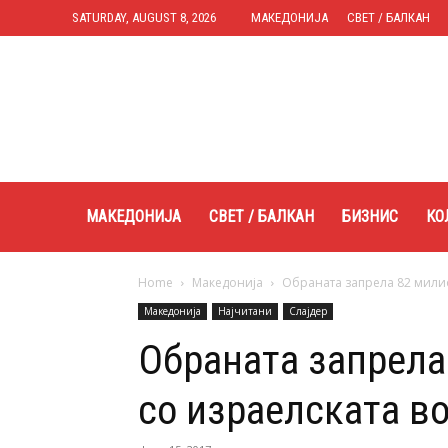
SATURDAY, AUGUST 8, 2026
МАКЕДОНИЈА
СВЕТ / БАЛКАН
Expres.mk
МАКЕДОНИЈА
СВЕТ / БАЛКАН
БИЗНИС
КО
Home
Македонија
Обраната запрела 82 милио
Македонија
Најчитани
Слајдер
Обраната запрела
со израелската во