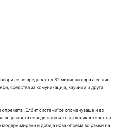
овори се во вредност од 82 милиони евра а со нив
ери, средства за комуникација, хаубици и друга
и опремата „Елбит системи“се споменуваше и во
на во јавноста поради паѓањето на хеликоптерот на
 модернизирани и добија нова опрема во рамки на