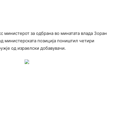
кс министерот за одбрана во минатата влада Зоран
од министерската позиција поништил четири
ружје од израeлски добавувачи.