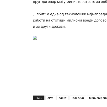
друг договор меѓу министерството за одб
„Елбит“ е една од технолошки најнапредни
работи на стотици милиони вреди догово
и за други држави.
TAGS
АРМ
елбит
Јолевски
Министерств