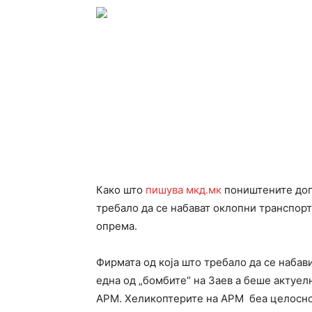
Како што
пишува мкд.мк
поништените дог
требалo да се набават оклопни транспорт
опрема.
Фирмата од која што требало да се набав
една од „бомбите“ на Заев а беше актуел
АРМ. Хеликоптерите на АРМ беа целосно