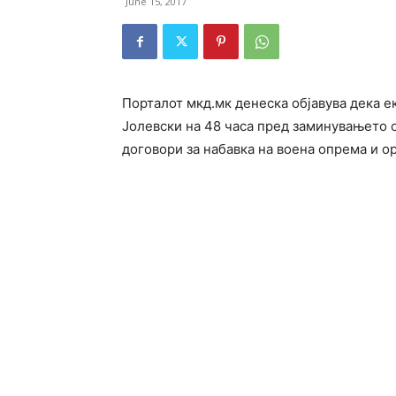
June 15, 2017
Порталот мкд.мк денеска објавува дека е
Јолевски на 48 часа пред заминувањето 
договори за набавка на воена опрема и о