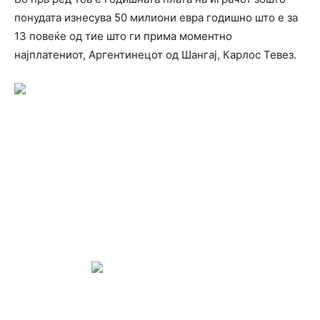
понудата изнесува 50 милиони евра годишно што е за
13 повеќе од тие што ги прима моментно
најплатениот, Аргентинецот од Шангај, Карлос Тевез.