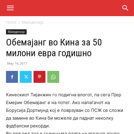
Home
Македонија
Македонија
Обемајанг во Кина за 50
милони евра годишно
May 16, 2017
Кинескиот Тијанжин го подигна влогот, па сега Пјер
Емерик Обемајанг е на потег. Ако напаѓачот на
Борусија Дортмунд кој е поврзуван со ПСЖ се сложи
да замине во Кина би можеле да паднат неколку
фудбалски рекорди.
Во прв ред тоа е годишната плата на играчот зошто