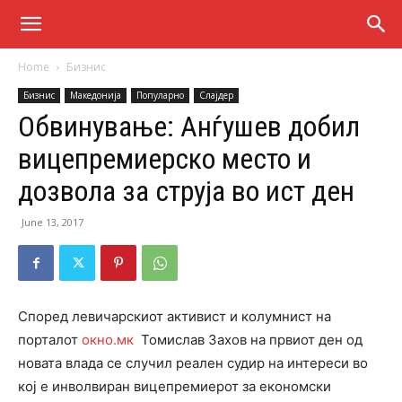
Home
Бизнис
Бизнис
Македонија
Популарно
Слајдер
Обвинување: Анѓушев добил
вицепремиерско место и
дозвола за струја во ист ден
June 13, 2017
Според левичарскиот активист и колумнист на
порталот
окно.мк
Томислав Захов на првиот ден од
новата влада се случил реален судир на интереси во
кој е инволвиран вицепремиерот за економски