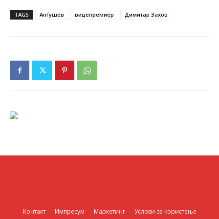
TAGS
Анѓушев
вицепремиер
Димитар Захов
Контакт
Импресум
Маркетинг
Услови за користење