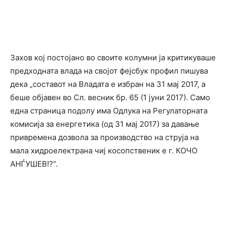
Захов кој постојано во своите колумни ја критикуваше
предходната влада на својот фејсбук профил пишува
дека „составот на Владата е избран на 31 мај 2017, а
беше објавен во Сл. весник бр. 65 (1 јуни 2017). Само
една страница подолу има Одлука на Регулаторната
комисија за енергетика (од 31 мај 2017) за давање
привремена дозвола за производство на струја на
мала хидроелектрана чиј косопственик е г. КОЧО
АНЃУШЕВ!?“.