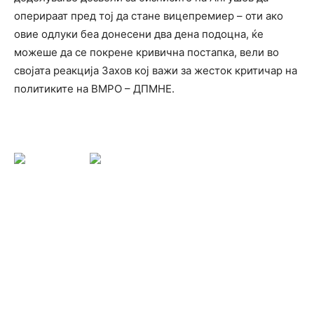
оперираат пред тој да стане вицепремиер – оти ако
овие одлуки беа донесени два дена подоцна, ќе
можеше да се покрене кривична постапка, вели во
својата реакција Захов кој важи за жесток критичар на
политиките на ВМРО – ДПМНЕ.