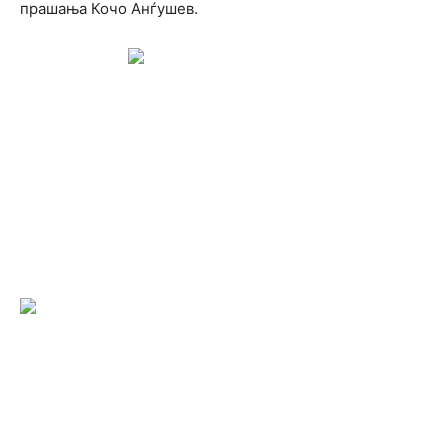
прашања Кочо Анѓушев.