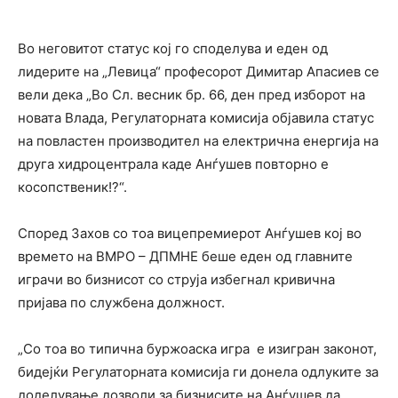
Во неговитот статус кој го споделува и еден од
лидерите на „Левица“ професорот Димитар Апасиев се
вели дека „Во Сл. весник бр. 66, ден пред изборот на
новата Влада, Регулаторната комисија објавила статус
на повластен производит
ел на електрична енергија на
друга хидроцентрала каде Анѓушев повторно е
косопственик!?“.
Според Захов со тоа вицепремиерот Анѓушев кој во
времето на ВМРО – ДПМНЕ беше еден од главните
играчи во бизнисот со струја избегнал кривична
пријава по службена должност.
„Со тоа во типична буржоаска игра е изигран законот,
бидејќи Регулаторната комисија ги донела одлуките за
доделување дозволи за бизнисите на Анѓушев да