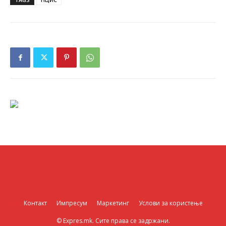
Контакт
Импресум
Маркетинг
Услови за користење
© Expres.mk. Сите права се задржани.