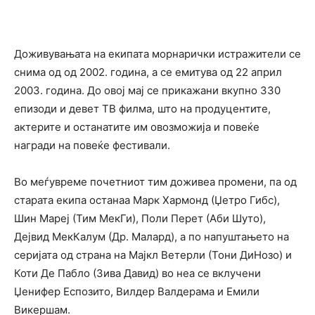
Доживувањата на екипата морнарички истражители се
снима од од 2002. година, а се емитува од 22 април
2003. година. До овој мај се прикажани вкупно 330
епизоди и девет ТВ филма, што на продуцентите,
актерите и останатите им овозможија и повеќе
награди на повеќе фестивали.
Во меѓувреме почетниот тим доживеа промени, па од
старата екипа останаа Марк Хармонд (Џетро Гибс),
Шин Мареј (Тим МекГи), Поли Перет (Аби Шуто),
Дејвид МекКалум (Др. Малард), а по напуштањето на
серијата од страна на Мајкл Ветерли (Тони ДиНозо) и
Коти Де Пабло (Зива Давид) во неа се вклучени
Џенифер Еспозито, Вилдер Валдерама и Емили
Викершам.