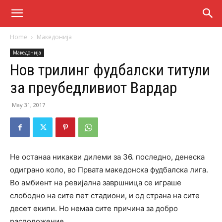
Home
Македонија
Македонија
Нов трилинг фудбалски титули
за преубедливиот Вардар
May 31, 2017
Не останаа никакви дилеми за 36. последно, денеска
одиграно коло, во Првата македонска фудбалска лига.
Во амбиент на ревијална завршница се играше
слободно на сите пет стадиони, и од страна на сите
десет екипи. Но немаа сите причина за добро
расположение.