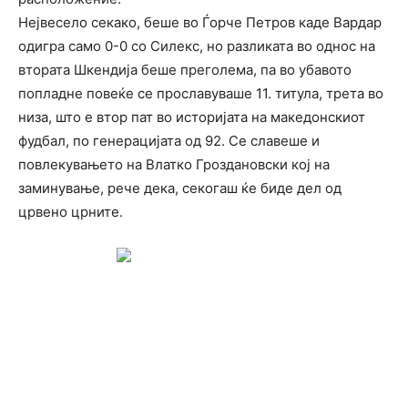
Нејвесело секако, беше во Ѓорче Петров каде Вардар
одигра само 0-0 со Силекс, но разликата во однос на
втората Шкендија беше преголема, па во убавото
попладне повеќе се прославуваше 11. титула, трета во
низа, што е втор пат во историјата на македонскиот
фудбал, по генерацијата од 92. Се славеше и
повлекувањето на Влатко Гроздановски кој на
заминување, рече дека, секогаш ќе биде дел од
црвено црните.