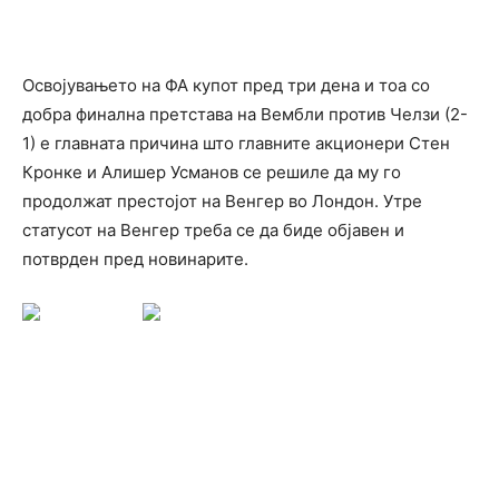
Освојувањето на ФА купот пред три дена и тоа со
добра финална претстава на Вембли против Челзи (2-
1) е главната причина што главните акционери Стен
Кронке и Алишер Усманов се решиле да му го
продолжат престојот на Венгер во Лондон. Утре
статусот на Венгер треба се да биде објавен и
потврден пред новинарите.