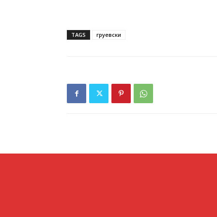
TAGS
груевски