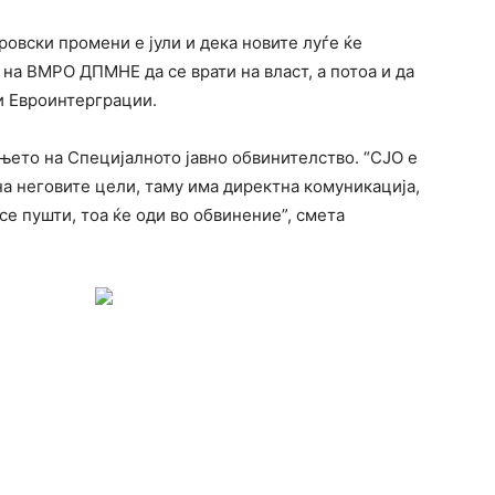
ровски промени е јули и дека новите луѓе ќе
 на ВМРО ДПМНЕ да се врати на власт, а потоа и да
и Евроинтерграции.
ањето на Специјалното јавно обвинителство. “СЈО е
на неговите цели, таму има директна комуникација,
се пушти, тоа ќе оди во обвинение”, смета