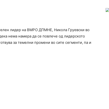
елен лидер на ВМРО ДПМНЕ, Никола Груевски во
дека нема намера да се повлече од лидерското
дготвува за темелни промени во сите сегменти, па и