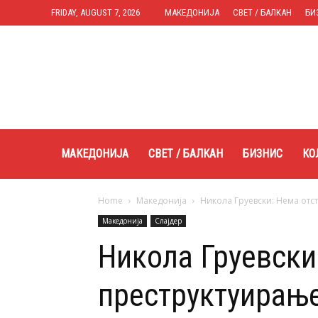
FRIDAY, AUGUST 7, 2026
МАКЕДОНИЈА
СВЕТ / БАЛКАН
БИ
Expres.mk
МАКЕДОНИЈА
СВЕТ / БАЛКАН
БИЗНИС
КО
Home
Македонија
Никола Груевски: Нема отс
Македонија
Слајдер
Никола Груевски
преструктуирањ