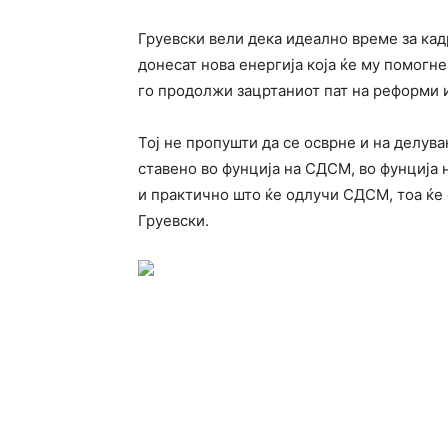
Груевски вели дека идеално време за кад
донесат нова енергија која ќе му помогне
го продолжи зацртаниот пат на реформи 
Тој не пропушти да се осврне и на делув
ставено во фунција на СДСМ, во фунција 
и практично што ќе одлучи СДСМ, тоа ќе 
Груевски.