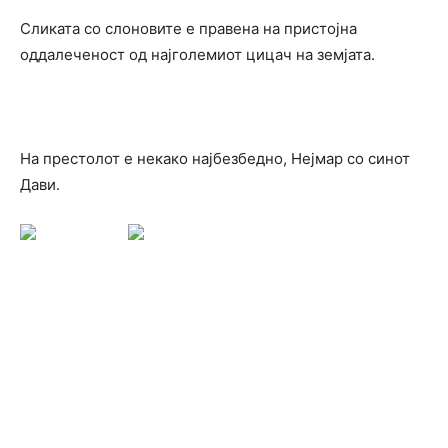
Сликата со слоновите е правена на пристојна
оддалеченост од најголемиот цицач на земјата.
На престолот е некако најбезбедно, Нејмар со синот
Дави.