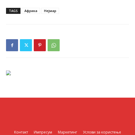
TAGS
Африка
Нејмар
Контакт
Импресум
Маркетинг
Услови за користење