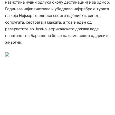
навистина чудни одлуки околу дестинациите за одмор.
Годинава највпечатлива и убедливо најхрабра е турата
на која Нејмар го однесе своите најблиски, синот,
сопругата, сестрата и мајката, а тоа е еден од
резерватите во Јужно-африканската држава каде
напаѓачот на Барселона беше на само чекор од дивите
животни.