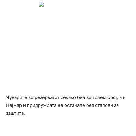
Чуварите во резерватот секако беа во голем број, а и
Нејмар и придружбата не останале без стапови за
заштита.