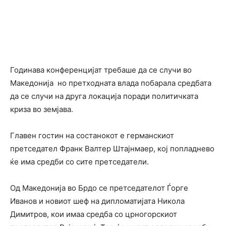
Годинава конференцијат требаше да се случи во
Македонија но претходната влада побарала средбата
да се случи на друга локација поради политичката
криза во земјава.
Главен гостин на состанокот е германскиот
претседател Франк Валтер Штајнмаер, кој попладнево
ќе има средби со сите претседатели.
Од Македонија во Брдо се претседателот Ѓорге
Иванов и новиот шеф на дипломатијата Никола
Димитров, кои имаа средба со црногорскиот