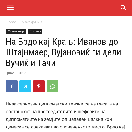
Home
Македонија
Македонија
Слајдер
На Брдо кај Крањ: Иванов до
Штајнмаер, Вујановиќ ги дели
Вучиќ и Тачи
June 3, 2017
Низа сериозни дипломатски тензии се на масата на
состанокот на претседателите и шефовите на
дипломатиите на земјите од Западен Балкна кои
денеска се среќаваат во словенечкото место Брдо кај