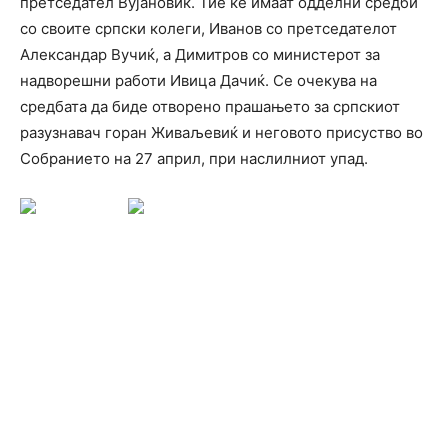
претседател Вујановиќ. Тие ќе имаат одделни средби
со своите српски колеги, Иванов со претседателот
Александар Вучиќ, а Димитров со министерот за
надворешни работи Ивица Дачиќ. Се очекува на
средбата да биде отворено прашањето за српскиот
разузнавач горан Живаљевиќ и неговото присуство во
Собранието на 27 април, при наслилниот упад.