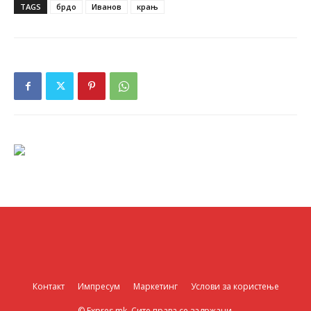
TAGS
брдо
Иванов
крањ
Контакт
Импресум
Маркетинг
Услови за користење
© Expres.mk. Сите права се задржани.