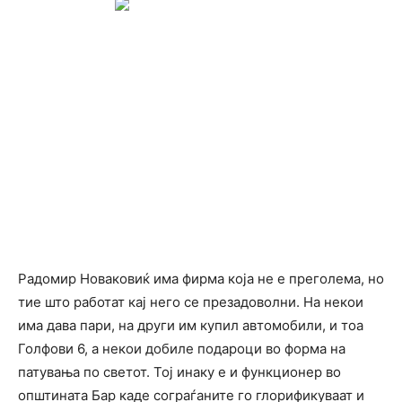
Радомир Новаковиќ има фирма која не е преголема, но
тие што работат кај него се презадоволни. На некои
има дава пари, на други им купил автомобили, и тоа
Голфови 6, а некои добиле подароци во форма на
патувања по светот. Тој инаку е и функционер во
општината Бар каде сограѓаните го глорификуваат и