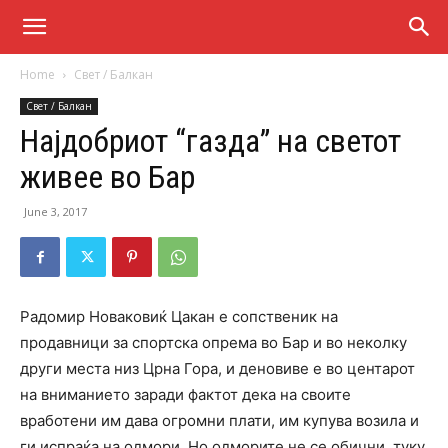
Home
Свет / Балкан
Свет / Балкан
Најдобриот “газда” на светот
живее во Бар
June 3, 2017
Радомир Новаковиќ Цакан е сопственик на
продавници за спортска опрема во Бар и во неколку
други места низ Црна Гора, и деновиве е во центарот
на вниманието заради фактот дека на своите
вработени им дава огромни плати, им купува возила и
ги испраќа на одмори. Но одморите не се обични, туку