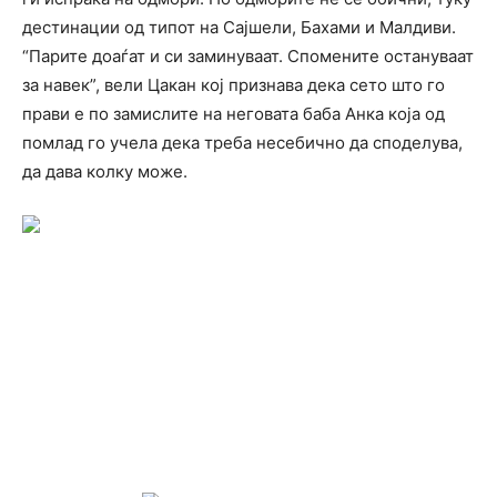
дестинации од типот на Сајшели, Бахами и Малдиви.
“Парите доаѓат и си заминуваат. Спомените остануваат
за навек”, вели Цакан кој признава дека сето што го
прави е по замислите на неговата баба Анка која од
помлад го учела дека треба несебично да споделува,
да дава колку може.