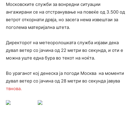
Московските служби за вонредни ситуации
ангажирани се на отстранување на повеќе од 3.500 од
ветрот откорнати дрвја, но засега нема извештаи за
поголема материјална штета.
Директорот на метеоролошката служба изјави дека
дувал ветер со јачина од 22 метри во секунда, и оти е
можна уште една бура во текот на ноќта.
Во ураганот кој денеска ја погоди Москва на моменти
дувал ветер со јачина од 28 метри во секунда јавува
твнова.