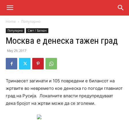
Home
Популарно
Популарно
Свет / Балкан
Москва е денеска тажен град
May 29, 2017
Тринаесет загинати и 105 повредени е билансот на
жртвите во невремето кое денеска го погоди главниот
град на Русија. Локалните власти предупредуваат
дека бројот на жртви може да се зголеми.