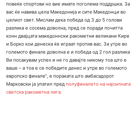
повеќе спортови но вие имате поголема поддршка. За
вас ќе навива цела Македонија и сите Македонци во
целиот свет. Мислам дека победа од 3 до 5 голови
разлика е сосема доволна, пред се поради почитта
конн двајцата македоннски ракометни великани Кире
и Борко кои денеска ќе играат против вас. За утре во
големото финале доволна е и победа од 2 гол разлика
Ви посакувам успех и не го давајте никому тоа што е
ваше – а тоа е се победите денес и утре во големото
европско финале“, е пораката што амбасадорот
Mарковски ја упатил пред
полуфиналето на најсилната
светска ракометна лига.