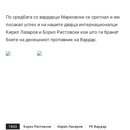
По средбата со вардарци Марковски се сретнал и им
посакал успех и на нашите двајца интернационалци
Кирил Лазаров и Борко Ристовски кои што ги бранат
боите на денешниот противник на Вардар.
TAGS
Борко Ристовски
Кирил Лазаров
РК Вардар