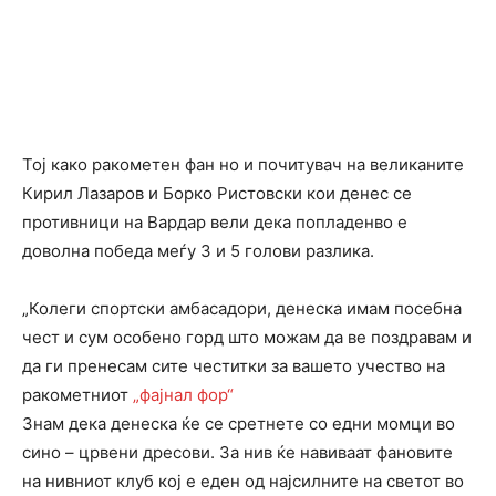
Тој како ракометен фан но и почитувач на великаните
Кирил Лазаров и Борко Ристовски кои денес се
противници на Вардар вели дека попладенво е
доволна победа меѓу 3 и 5 голови разлика.
„Колеги спортски амбасадори, денеска имам посебна
чест и сум особено горд што можам да ве поздравам и
да ги пренесам сите честитки за вашето учество на
ракометниот
„фајнал фор“
Знам дека денеска ќе се сретнете со едни момци во
сино – црвени дресови. За нив ќе навиваат фановите
на нивниот клуб кој е еден од најсилните на светот во