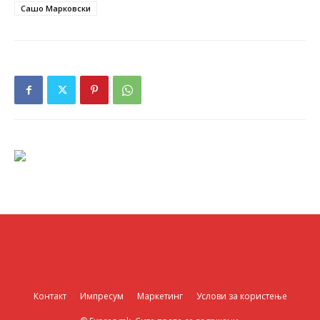
Сашо Марковски
Контакт
Импресум
Маркетинг
Услови за користење