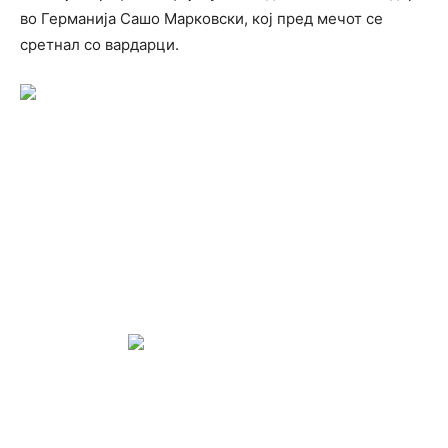
во Германија Сашо Марковски, кој пред мечот се
сретнал со вардарци.