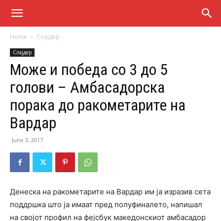
Home
Слајдер
Слајдер
Може и победа со 3 до 5
голови – Амбасадорска
порака до ракометарите на
Вардар
June 3, 2017
Денеска на ракометарите на Вардар им ја изразив сета
поддршка што ја имаат пред полуфиналето, напишал
на својот профил на фејсбук македонскиот амбасадор