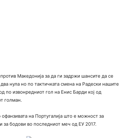
 против Македонија за да ги задржи шансите да се
два нула но по тактичката смена на Радески нашите
од по извонредниот гол на Енис Барди кој од
т голман.
о офанзивата на Португалија што е можност за
и за бодови во последниот меч од ЕУ 2017.