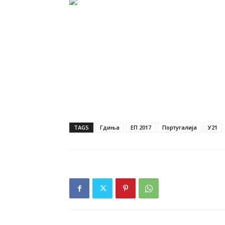
TAGS
Гдиња
ЕП 2017
Португалија
У21