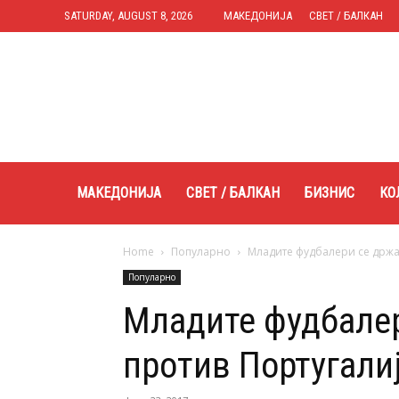
SATURDAY, AUGUST 8, 2026
МАКЕДОНИЈА
СВЕТ / БАЛКАН
Expres.mk
МАКЕДОНИЈА
СВЕТ / БАЛКАН
БИЗНИС
КО
Home
Популарно
Младите фудбалери се држа
Популарно
Младите фудбалер
против Португали