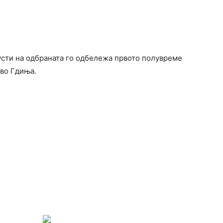
усти на одбраната го одбележа првото полувреме
 во Гдиња.