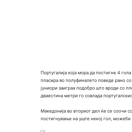
Португалија која мора да постигне 4 гола
пласира во полуфиналето поведе рано со 
јуниори заиграа подобро што вроди со пл
дваестина метри го совлада португалскио
Македонија во вториот дел ќе се соочи с
постигнување на уште некој гол, можеби 