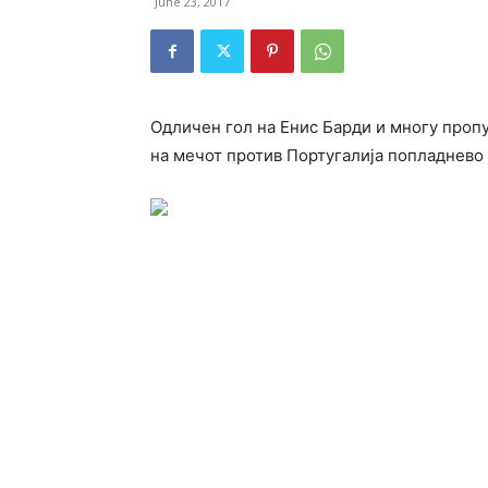
June 23, 2017
Одличен гол на Енис Барди и многу проп
на мечот против Португалија попладнево