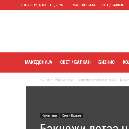
THURSDAY, AUGUST 6, 2026
МАКЕДОНИЈА
СВЕТ / БАЛКАН
Expres.mk
МАКЕДОНИЈА
СВЕТ / БАЛКАН
БИЗНИС
КО
Home
Најчитани
Бакнежи летаа низ Белград н
Најчитани
Свет / Балкан
Бакнежи летаа н