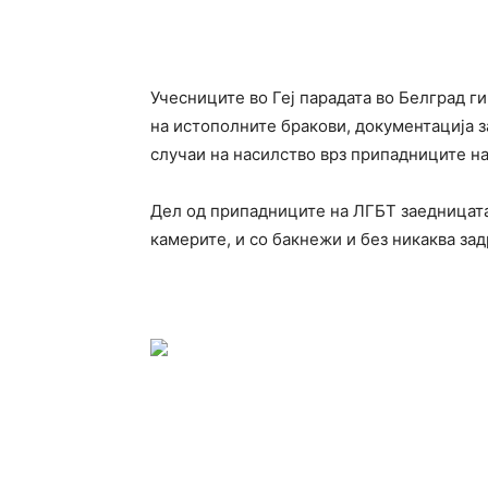
Учесниците во Геј парадата во Белград г
на истополните бракови, документација 
случаи на насилство врз припадниците на
Дел од припадниците на ЛГБТ заедницата
камерите, и со бакнежи и без никаква зад