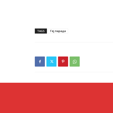
TAGS
Геј парада