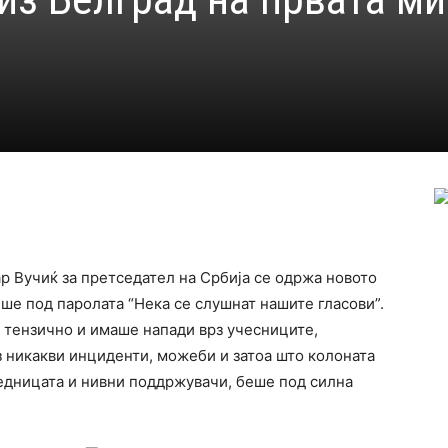
р Вучиќ за претседател на Србија се одржа новото
еше под паролата “Нека се слушнат нашите гласови”.
е тензично и имаше напади врз учесниците,
 никакви инциденти, можеби и затоа што колоната
аедницата и нивни поддржувачи, беше под силна