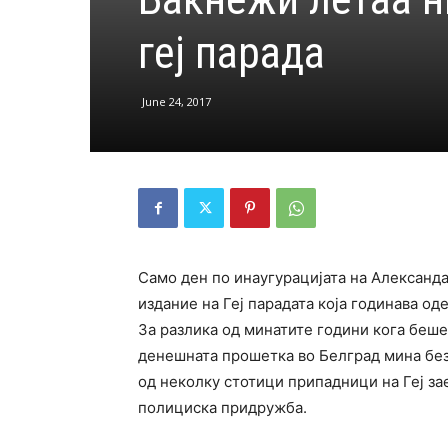
геј парада
June 24, 2017
Само ден по инаугурацијата на Александа
издание на Геј парадата која годинава од
За разлика од минатите години кога беш
денешната прошетка во Белград мина без
од неколку стотици припадници на Геј з
полициска придружба.