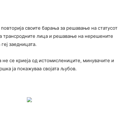
и повторија своите барања за решавање на статусот
за трансродните лица и решавање на нерешените
 геј заедницата.
 не се криеја од истомислениците, минувачите и
ршка ја покажуваа својата љубов.