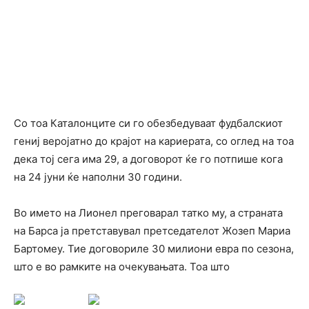
Со тоа Каталонците си го обезбедуваат фудбалскиот
гениј веројатно до крајот на кариерата, со оглед на тоа
дека тој сега има 29, а договорот ќе го потпише кога
на 24 јуни ќе наполни 30 години.
Во името на Лионел преговарал татко му, а страната
на Барса ја претставувал претседателот Жозеп Мариа
Бартомеу. Тие договориле 30 милиони евра по сезона,
што е во рамките на очекувањата. Тоа што