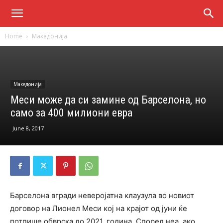
Home
Македонија
Македонија
Меси може да си замине од Барселона, но
само за 400 милиони евра
June 8, 2017
Барселона вгради неверојатна клаузула во новиот
договор на Лионел Меси кој на крајот од јуни ќе
потпише обврска до 2021. година. Според неа, ако