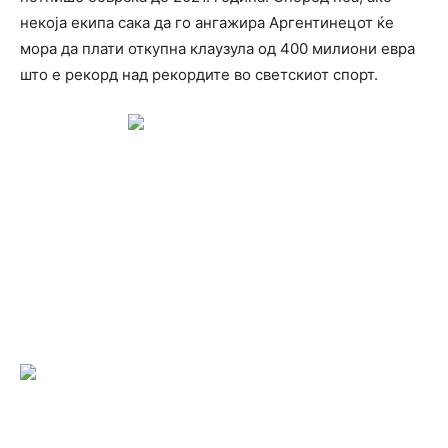
некоја екипа сака да го ангажира Аргентинецот ќе
мора да плати откупна клаузула од 400 милиони евра
што е рекорд над рекордите во светскиот спорт.